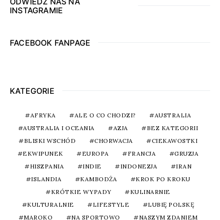
ODWIEDŹ NAS NA
INSTAGRAMIE
FACEBOOK FANPAGE
KATEGORIE
AFRYKA
ALE O CO CHODZI?
AUSTRALIA
AUSTRALIA I OCEANIA
AZJA
BEZ KATEGORII
BLISKI WSCHÓD
CHORWACJA
CIEKAWOSTKI
EKWIPUNEK
EUROPA
FRANCJA
GRUZJA
HISZPANIA
INDIE
INDONEZJA
IRAN
ISLANDIA
KAMBODŻA
KROK PO KROKU
KRÓTKIE WYPADY
KULINARNIE
KULTURALNIE
LIFESTYLE
LUBIĘ POLSKĘ
MAROKO
NA SPORTOWO
NASZYM ZDANIEM