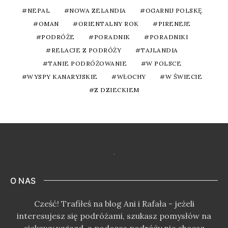
NEPAL
NOWA ZELANDIA
OGARNIJ POLSKĘ
OMAN
ORIENTALNY ROK
PIRENEJE
PODRÓŻE
PORADNIK
PORADNIKI
RELACJE Z PODRÓŻY
TAJLANDIA
TANIE PODRÓŻOWANIE
W POLSCE
WYSPY KANARYJSKIE
WŁOCHY
W ŚWIECIE
Z DZIECKIEM
O NAS
Cześć! Trafiłeś na blog Ani i Rafała - jeżeli
interesujesz się podróżami, szukasz pomysłów na
ciekawy wyjazd, a podczas podróży nie chcesz