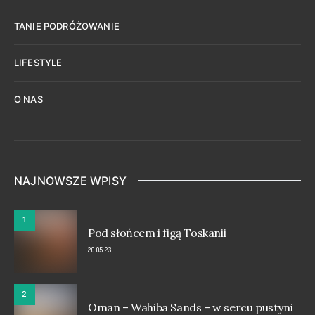
TANIE PODRÓŻOWANIE
LIFESTYLE
O NAS
NAJNOWSZE WPISY
1
Pod słońcem i figą Toskanii
20.05.23
2
Oman – Wahiba Sands – w sercu pustyni