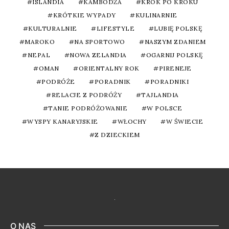
ISLANDIA
KAMBODŻA
KROK PO KROKU
KRÓTKIE WYPADY
KULINARNIE
KULTURALNIE
LIFESTYLE
LUBIĘ POLSKĘ
MAROKO
NA SPORTOWO
NASZYM ZDANIEM
NEPAL
NOWA ZELANDIA
OGARNIJ POLSKĘ
OMAN
ORIENTALNY ROK
PIRENEJE
PODRÓŻE
PORADNIK
PORADNIKI
RELACJE Z PODRÓŻY
TAJLANDIA
TANIE PODRÓŻOWANIE
W POLSCE
WYSPY KANARYJSKIE
WŁOCHY
W ŚWIECIE
Z DZIECKIEM
O NAS