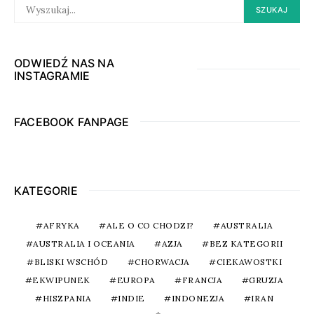
SEARCH
SZUKAJ
FOR:
ODWIEDŹ NAS NA
INSTAGRAMIE
FACEBOOK FANPAGE
KATEGORIE
AFRYKA
ALE O CO CHODZI?
AUSTRALIA
AUSTRALIA I OCEANIA
AZJA
BEZ KATEGORII
BLISKI WSCHÓD
CHORWACJA
CIEKAWOSTKI
EKWIPUNEK
EUROPA
FRANCJA
GRUZJA
HISZPANIA
INDIE
INDONEZJA
IRAN