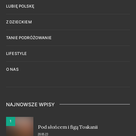
LUBIĘ POLSKĘ
Z DZIECKIEM
TANIE PODRÓŻOWANIE
LIFESTYLE
O NAS
NAJNOWSZE WPISY
1
Pod słońcem i figą Toskanii
20.05.23