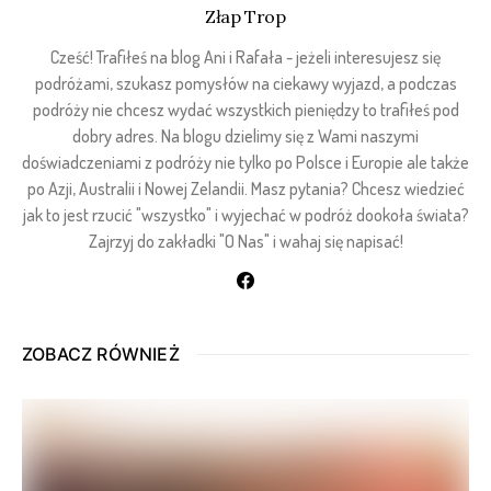
Złap Trop
Cześć! Trafiłeś na blog Ani i Rafała - jeżeli interesujesz się
podróżami, szukasz pomysłów na ciekawy wyjazd, a podczas
podróży nie chcesz wydać wszystkich pieniędzy to trafiłeś pod
dobry adres. Na blogu dzielimy się z Wami naszymi
doświadczeniami z podróży nie tylko po Polsce i Europie ale także
po Azji, Australii i Nowej Zelandii. Masz pytania? Chcesz wiedzieć
jak to jest rzucić "wszystko" i wyjechać w podróż dookoła świata?
Zajrzyj do zakładki "O Nas" i wahaj się napisać!
ZOBACZ RÓWNIEŻ