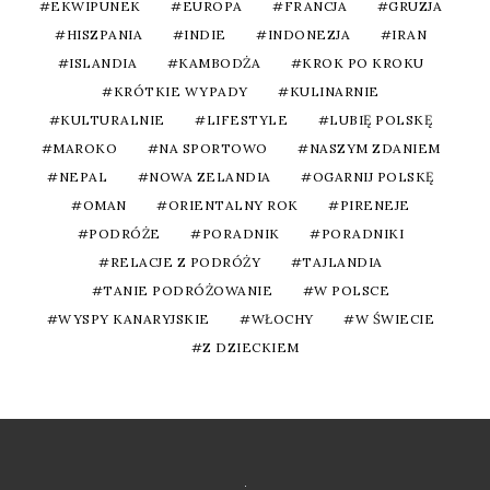
EKWIPUNEK
EUROPA
FRANCJA
GRUZJA
HISZPANIA
INDIE
INDONEZJA
IRAN
ISLANDIA
KAMBODŻA
KROK PO KROKU
KRÓTKIE WYPADY
KULINARNIE
KULTURALNIE
LIFESTYLE
LUBIĘ POLSKĘ
MAROKO
NA SPORTOWO
NASZYM ZDANIEM
NEPAL
NOWA ZELANDIA
OGARNIJ POLSKĘ
OMAN
ORIENTALNY ROK
PIRENEJE
PODRÓŻE
PORADNIK
PORADNIKI
RELACJE Z PODRÓŻY
TAJLANDIA
TANIE PODRÓŻOWANIE
W POLSCE
WYSPY KANARYJSKIE
WŁOCHY
W ŚWIECIE
Z DZIECKIEM