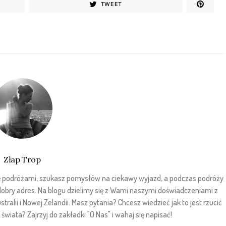
TWEET
Złap Trop
sz się podróżami, szukasz pomysłów na ciekawy wyjazd, a podczas podróży
 dobry adres. Na blogu dzielimy się z Wami naszymi doświadczeniami z
stralii i Nowej Zelandii. Masz pytania? Chcesz wiedzieć jak to jest rzucić
wiata? Zajrzyj do zakładki "O Nas" i wahaj się napisać!