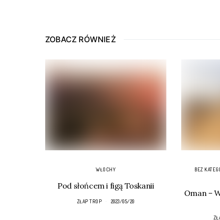
ZOBACZ RÓWNIEŻ
WŁOCHY
BEZ KATEG
Pod słońcem i figą Toskanii
Oman – Wa
ZŁAP TROP
2023/05/20
ZŁ