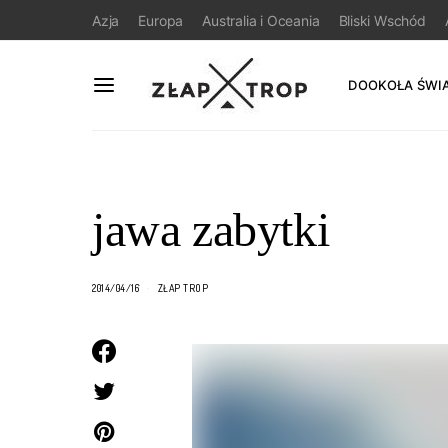
Azja
Europa
Australia i Oceania
Bliski Wschód
DOOKOŁA ŚWI
jawa zabytki
2014/04/16
ZŁAP TROP