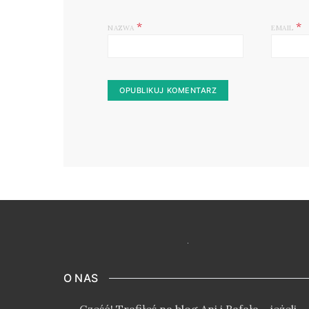
*
*
NAZWA
EMAIL
O NAS