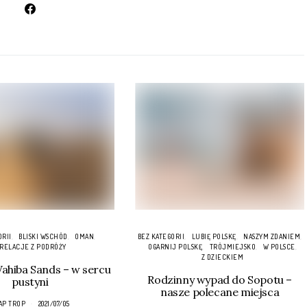
ORII
BLISKI WSCHÓD
OMAN
BEZ KATEGORII
LUBIĘ POLSKĘ
NASZYM ZDANIEM
RELACJE Z PODRÓŻY
OGARNIJ POLSKĘ
TRÓJMIEJSKO
W POLSCE
Z DZIECKIEM
hiba Sands – w sercu
Rodzinny wypad do Sopotu –
pustyni
nasze polecane miejsca
AP TROP
2021/07/05