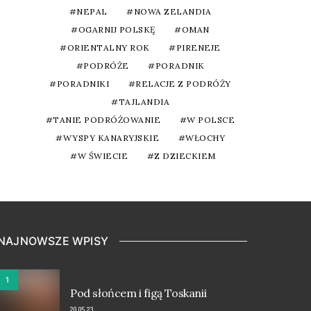
NEPAL
NOWA ZELANDIA
OGARNIJ POLSKĘ
OMAN
ORIENTALNY ROK
PIRENEJE
PODRÓŻE
PORADNIK
PORADNIKI
RELACJE Z PODRÓŻY
TAJLANDIA
TANIE PODRÓŻOWANIE
W POLSCE
WYSPY KANARYJSKIE
WŁOCHY
W ŚWIECIE
Z DZIECKIEM
NAJNOWSZE WPISY
1
Pod słońcem i figą Toskanii
20.05.23