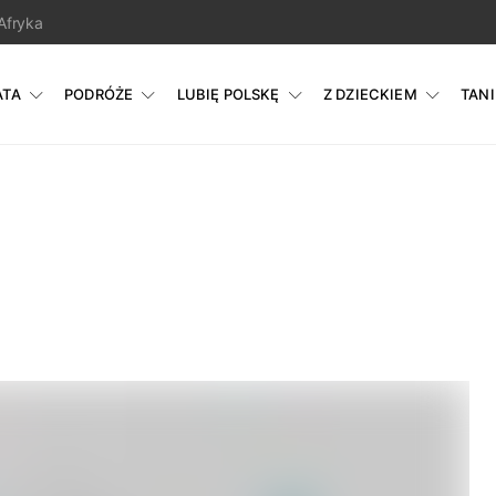
Afryka
ATA
PODRÓŻE
LUBIĘ POLSKĘ
Z DZIECKIEM
TAN