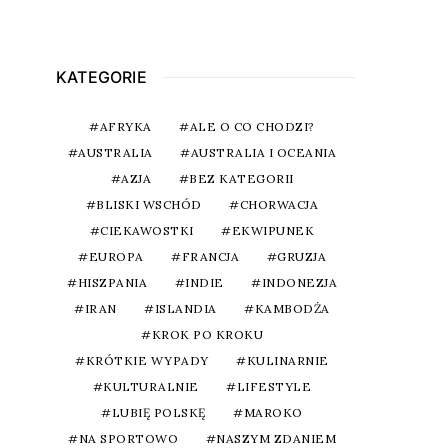
KATEGORIE
AFRYKA
ALE O CO CHODZI?
AUSTRALIA
AUSTRALIA I OCEANIA
AZJA
BEZ KATEGORII
BLISKI WSCHÓD
CHORWACJA
CIEKAWOSTKI
EKWIPUNEK
EUROPA
FRANCJA
GRUZJA
HISZPANIA
INDIE
INDONEZJA
IRAN
ISLANDIA
KAMBODŻA
KROK PO KROKU
KRÓTKIE WYPADY
KULINARNIE
KULTURALNIE
LIFESTYLE
LUBIĘ POLSKĘ
MAROKO
NA SPORTOWO
NASZYM ZDANIEM