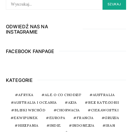
SEARCH
SZUKAJ
FOR:
ODWIEDŹ NAS NA
INSTAGRAMIE
FACEBOOK FANPAGE
KATEGORIE
AFRYKA
ALE O CO CHODZI?
AUSTRALIA
AUSTRALIA I OCEANIA
AZJA
BEZ KATEGORII
BLISKI WSCHÓD
CHORWACJA
CIEKAWOSTKI
EKWIPUNEK
EUROPA
FRANCJA
GRUZJA
HISZPANIA
INDIE
INDONEZJA
IRAN