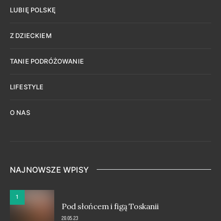
LUBIĘ POLSKĘ
Z DZIECKIEM
TANIE PODRÓŻOWANIE
LIFESTYLE
O NAS
NAJNOWSZE WPISY
1
Pod słońcem i figą Toskanii
20.05.23