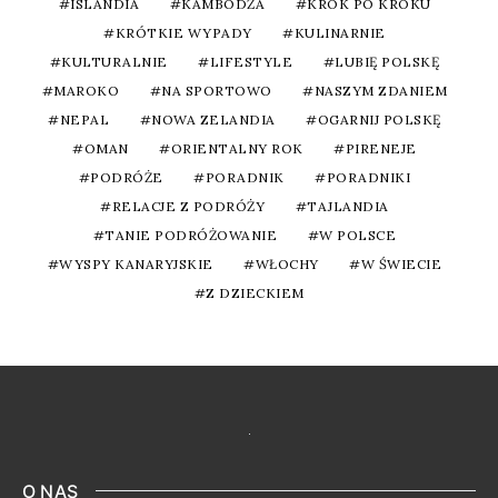
ISLANDIA
KAMBODŻA
KROK PO KROKU
KRÓTKIE WYPADY
KULINARNIE
KULTURALNIE
LIFESTYLE
LUBIĘ POLSKĘ
MAROKO
NA SPORTOWO
NASZYM ZDANIEM
NEPAL
NOWA ZELANDIA
OGARNIJ POLSKĘ
OMAN
ORIENTALNY ROK
PIRENEJE
PODRÓŻE
PORADNIK
PORADNIKI
RELACJE Z PODRÓŻY
TAJLANDIA
TANIE PODRÓŻOWANIE
W POLSCE
WYSPY KANARYJSKIE
WŁOCHY
W ŚWIECIE
Z DZIECKIEM
O NAS