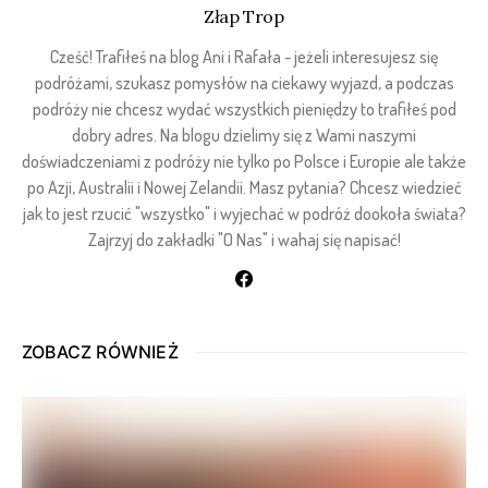
Złap Trop
Cześć! Trafiłeś na blog Ani i Rafała - jeżeli interesujesz się
podróżami, szukasz pomysłów na ciekawy wyjazd, a podczas
podróży nie chcesz wydać wszystkich pieniędzy to trafiłeś pod
dobry adres. Na blogu dzielimy się z Wami naszymi
doświadczeniami z podróży nie tylko po Polsce i Europie ale także
po Azji, Australii i Nowej Zelandii. Masz pytania? Chcesz wiedzieć
jak to jest rzucić "wszystko" i wyjechać w podróż dookoła świata?
Zajrzyj do zakładki "O Nas" i wahaj się napisać!
ZOBACZ RÓWNIEŻ