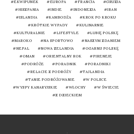
EKWIPUNEK
EUROPA
FRANCJA
GRUZJA
HISZPANIA
INDIE
INDONEZJA
IRAN
ISLANDIA
KAMBODŻA
KROK PO KROKU
KRÓTKIE WYPADY
KULINARNIE
KULTURALNIE
LIFESTYLE
LUBIĘ POLSKĘ
MAROKO
NA SPORTOWO
NASZYM ZDANIEM
NEPAL
NOWA ZELANDIA
OGARNIJ POLSKĘ
OMAN
ORIENTALNY ROK
PIRENEJE
PODRÓŻE
PORADNIK
PORADNIKI
RELACJE Z PODRÓŻY
TAJLANDIA
TANIE PODRÓŻOWANIE
W POLSCE
WYSPY KANARYJSKIE
WŁOCHY
W ŚWIECIE
Z DZIECKIEM