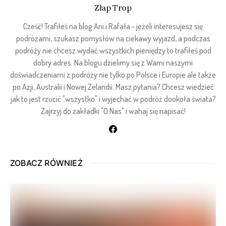
Złap Trop
Cześć! Trafiłeś na blog Ani i Rafała - jeżeli interesujesz się
podróżami, szukasz pomysłów na ciekawy wyjazd, a podczas
podróży nie chcesz wydać wszystkich pieniędzy to trafiłeś pod
dobry adres. Na blogu dzielimy się z Wami naszymi
doświadczeniami z podróży nie tylko po Polsce i Europie ale także
po Azji, Australii i Nowej Zelandii. Masz pytania? Chcesz wiedzieć
jak to jest rzucić "wszystko" i wyjechać w podróż dookoła świata?
Zajrzyj do zakładki "O Nas" i wahaj się napisać!
ZOBACZ RÓWNIEŻ