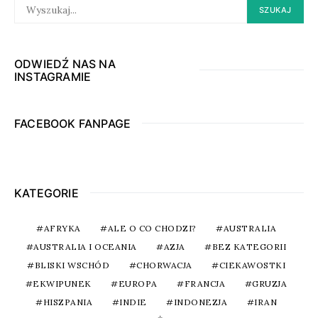
SEARCH
SZUKAJ
FOR:
ODWIEDŹ NAS NA
INSTAGRAMIE
FACEBOOK FANPAGE
KATEGORIE
AFRYKA
ALE O CO CHODZI?
AUSTRALIA
AUSTRALIA I OCEANIA
AZJA
BEZ KATEGORII
BLISKI WSCHÓD
CHORWACJA
CIEKAWOSTKI
EKWIPUNEK
EUROPA
FRANCJA
GRUZJA
HISZPANIA
INDIE
INDONEZJA
IRAN