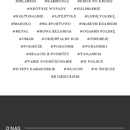
ISLANDIA
KAMBODŻA
KROK PO KROKU
KRÓTKIE WYPADY
KULINARNIE
KULTURALNIE
LIFESTYLE
LUBIĘ POLSKĘ
MAROKO
NA SPORTOWO
NASZYM ZDANIEM
NEPAL
NOWA ZELANDIA
OGARNIJ POLSKĘ
OMAN
ORIENTALNY ROK
PIRENEJE
PODRÓŻE
PORADNIK
PORADNIKI
RELACJE Z PODRÓŻY
TAJLANDIA
TANIE PODRÓŻOWANIE
W POLSCE
WYSPY KANARYJSKIE
WŁOCHY
W ŚWIECIE
Z DZIECKIEM
O NAS