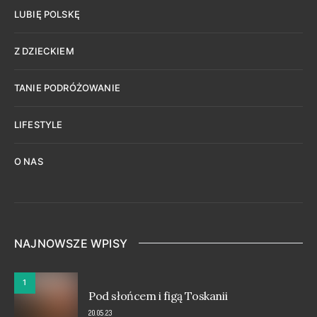
LUBIĘ POLSKĘ
Z DZIECKIEM
TANIE PODRÓŻOWANIE
LIFESTYLE
O NAS
NAJNOWSZE WPISY
1
Pod słońcem i figą Toskanii
20.05.23