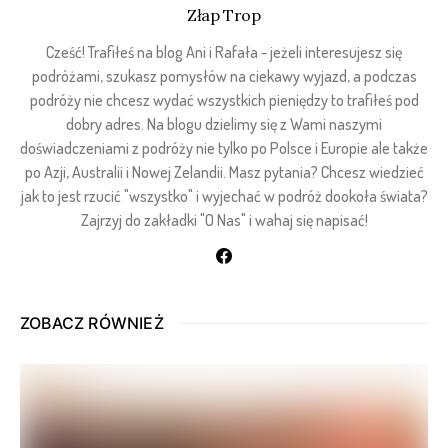
Złap Trop
Cześć! Trafiłeś na blog Ani i Rafała - jeżeli interesujesz się
podróżami, szukasz pomysłów na ciekawy wyjazd, a podczas
podróży nie chcesz wydać wszystkich pieniędzy to trafiłeś pod
dobry adres. Na blogu dzielimy się z Wami naszymi
doświadczeniami z podróży nie tylko po Polsce i Europie ale także
po Azji, Australii i Nowej Zelandii. Masz pytania? Chcesz wiedzieć
jak to jest rzucić "wszystko" i wyjechać w podróż dookoła świata?
Zajrzyj do zakładki "O Nas" i wahaj się napisać!
ZOBACZ RÓWNIEŻ