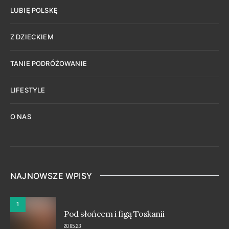
LUBIĘ POLSKĘ
Z DZIECKIEM
TANIE PODRÓŻOWANIE
LIFESTYLE
O NAS
NAJNOWSZE WPISY
1
Pod słońcem i figą Toskanii
20.05.23