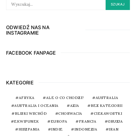
SEARCH
SZUKAJ
FOR:
ODWIEDŹ NAS NA
INSTAGRAMIE
FACEBOOK FANPAGE
KATEGORIE
AFRYKA
ALE O CO CHODZI?
AUSTRALIA
AUSTRALIA I OCEANIA
AZJA
BEZ KATEGORII
BLISKI WSCHÓD
CHORWACJA
CIEKAWOSTKI
EKWIPUNEK
EUROPA
FRANCJA
GRUZJA
HISZPANIA
INDIE
INDONEZJA
IRAN