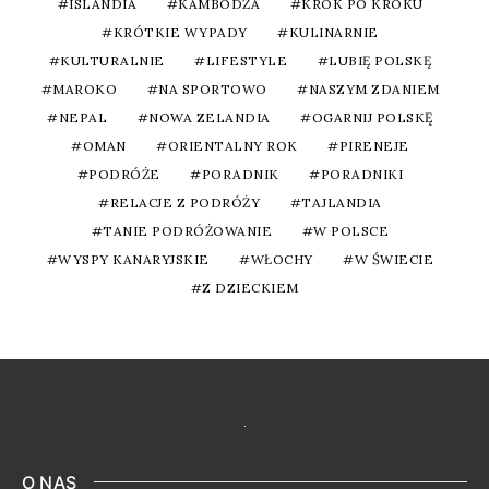
ISLANDIA
KAMBODŻA
KROK PO KROKU
KRÓTKIE WYPADY
KULINARNIE
KULTURALNIE
LIFESTYLE
LUBIĘ POLSKĘ
MAROKO
NA SPORTOWO
NASZYM ZDANIEM
NEPAL
NOWA ZELANDIA
OGARNIJ POLSKĘ
OMAN
ORIENTALNY ROK
PIRENEJE
PODRÓŻE
PORADNIK
PORADNIKI
RELACJE Z PODRÓŻY
TAJLANDIA
TANIE PODRÓŻOWANIE
W POLSCE
WYSPY KANARYJSKIE
WŁOCHY
W ŚWIECIE
Z DZIECKIEM
O NAS