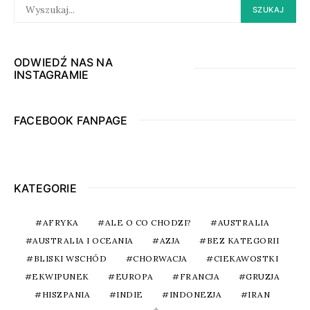
SEARCH
SZUKAJ
FOR:
ODWIEDŹ NAS NA
INSTAGRAMIE
FACEBOOK FANPAGE
KATEGORIE
AFRYKA
ALE O CO CHODZI?
AUSTRALIA
AUSTRALIA I OCEANIA
AZJA
BEZ KATEGORII
BLISKI WSCHÓD
CHORWACJA
CIEKAWOSTKI
EKWIPUNEK
EUROPA
FRANCJA
GRUZJA
HISZPANIA
INDIE
INDONEZJA
IRAN