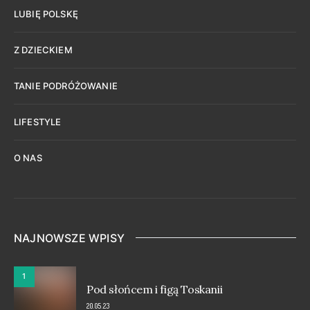
LUBIĘ POLSKĘ
Z DZIECKIEM
TANIE PODRÓŻOWANIE
LIFESTYLE
O NAS
NAJNOWSZE WPISY
1
Pod słońcem i figą Toskanii
20.05.23