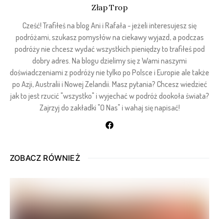
Złap Trop
Cześć! Trafiłeś na blog Ani i Rafała - jeżeli interesujesz się
podróżami, szukasz pomysłów na ciekawy wyjazd, a podczas
podróży nie chcesz wydać wszystkich pieniędzy to trafiłeś pod
dobry adres. Na blogu dzielimy się z Wami naszymi
doświadczeniami z podróży nie tylko po Polsce i Europie ale także
po Azji, Australii i Nowej Zelandii. Masz pytania? Chcesz wiedzieć
jak to jest rzucić "wszystko" i wyjechać w podróż dookoła świata?
Zajrzyj do zakładki "O Nas" i wahaj się napisać!
ZOBACZ RÓWNIEŻ