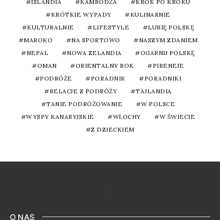
ISLANDIA
KAMBODŻA
KROK PO KROKU
KRÓTKIE WYPADY
KULINARNIE
KULTURALNIE
LIFESTYLE
LUBIĘ POLSKĘ
MAROKO
NA SPORTOWO
NASZYM ZDANIEM
NEPAL
NOWA ZELANDIA
OGARNIJ POLSKĘ
OMAN
ORIENTALNY ROK
PIRENEJE
PODRÓŻE
PORADNIK
PORADNIKI
RELACJE Z PODRÓŻY
TAJLANDIA
TANIE PODRÓŻOWANIE
W POLSCE
WYSPY KANARYJSKIE
WŁOCHY
W ŚWIECIE
Z DZIECKIEM
O NAS