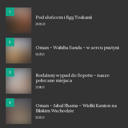
1
Pod słońcem i figą Toskanii
20.05.23
2
Oman – Wahiba Sands – w sercu pustyni
05.07.21
3
Rodzinny wypad do Sopotu – nasze
polecane miejsca
23.06.21
4
Oman – Jabal Shams – Wielki Kanion na
Bliskim Wschodzie
03.03.21