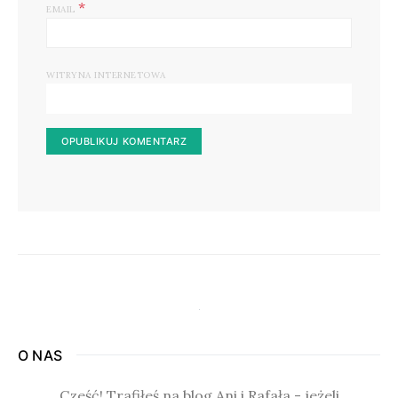
*
EMAIL
WITRYNA INTERNETOWA
O NAS
Cześć! Trafiłeś na blog Ani i Rafała - jeżeli