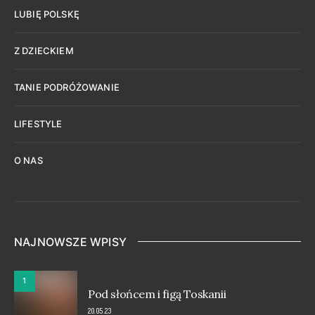
LUBIĘ POLSKĘ
Z DZIECKIEM
TANIE PODRÓŻOWANIE
LIFESTYLE
O NAS
NAJNOWSZE WPISY
1
Pod słońcem i figą Toskanii
20.05.23