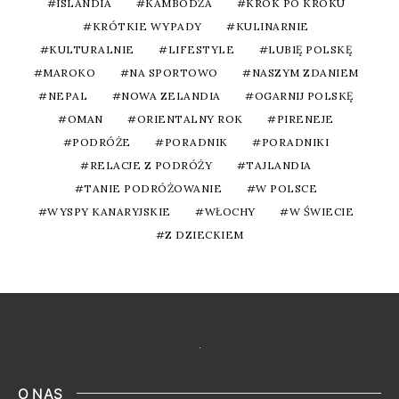
ISLANDIA
KAMBODŻA
KROK PO KROKU
KRÓTKIE WYPADY
KULINARNIE
KULTURALNIE
LIFESTYLE
LUBIĘ POLSKĘ
MAROKO
NA SPORTOWO
NASZYM ZDANIEM
NEPAL
NOWA ZELANDIA
OGARNIJ POLSKĘ
OMAN
ORIENTALNY ROK
PIRENEJE
PODRÓŻE
PORADNIK
PORADNIKI
RELACJE Z PODRÓŻY
TAJLANDIA
TANIE PODRÓŻOWANIE
W POLSCE
WYSPY KANARYJSKIE
WŁOCHY
W ŚWIECIE
Z DZIECKIEM
O NAS