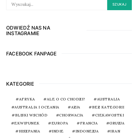
SEARCH
SZUKAJ
FOR:
ODWIEDŹ NAS NA
INSTAGRAMIE
FACEBOOK FANPAGE
KATEGORIE
AFRYKA
ALE O CO CHODZI?
AUSTRALIA
AUSTRALIA I OCEANIA
AZJA
BEZ KATEGORII
BLISKI WSCHÓD
CHORWACJA
CIEKAWOSTKI
EKWIPUNEK
EUROPA
FRANCJA
GRUZJA
HISZPANIA
INDIE
INDONEZJA
IRAN