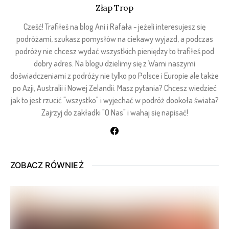
Złap Trop
Cześć! Trafiłeś na blog Ani i Rafała - jeżeli interesujesz się
podróżami, szukasz pomysłów na ciekawy wyjazd, a podczas
podróży nie chcesz wydać wszystkich pieniędzy to trafiłeś pod
dobry adres. Na blogu dzielimy się z Wami naszymi
doświadczeniami z podróży nie tylko po Polsce i Europie ale także
po Azji, Australii i Nowej Zelandii. Masz pytania? Chcesz wiedzieć
jak to jest rzucić "wszystko" i wyjechać w podróż dookoła świata?
Zajrzyj do zakładki "O Nas" i wahaj się napisać!
ZOBACZ RÓWNIEŻ