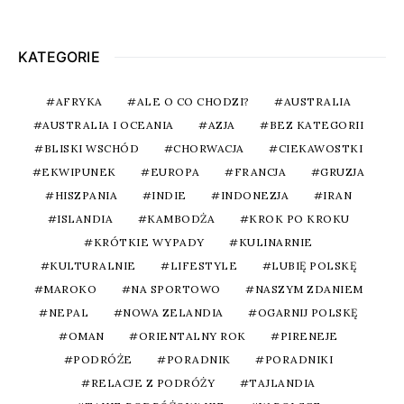
KATEGORIE
AFRYKA
ALE O CO CHODZI?
AUSTRALIA
AUSTRALIA I OCEANIA
AZJA
BEZ KATEGORII
BLISKI WSCHÓD
CHORWACJA
CIEKAWOSTKI
EKWIPUNEK
EUROPA
FRANCJA
GRUZJA
HISZPANIA
INDIE
INDONEZJA
IRAN
ISLANDIA
KAMBODŻA
KROK PO KROKU
KRÓTKIE WYPADY
KULINARNIE
KULTURALNIE
LIFESTYLE
LUBIĘ POLSKĘ
MAROKO
NA SPORTOWO
NASZYM ZDANIEM
NEPAL
NOWA ZELANDIA
OGARNIJ POLSKĘ
OMAN
ORIENTALNY ROK
PIRENEJE
PODRÓŻE
PORADNIK
PORADNIKI
RELACJE Z PODRÓŻY
TAJLANDIA