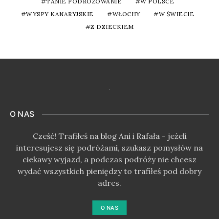
TANIE PODRÓŻOWANIE
W POLSCE
WYSPY KANARYJSKIE
WŁOCHY
W ŚWIECIE
Z DZIECKIEM
O NAS
Cześć! Trafiłeś na blog Ani i Rafała - jeżeli
interesujesz się podróżami, szukasz pomysłów na
ciekawy wyjazd, a podczas podróży nie chcesz
wydać wszystkich pieniędzy to trafiłeś pod dobry
adres.
O NAS