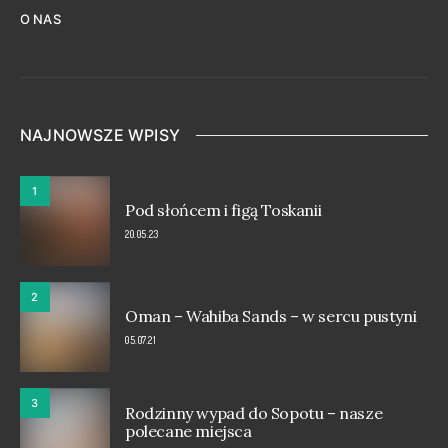
O NAS
NAJNOWSZE WPISY
1
Pod słońcem i figą Toskanii
20.05.23
2
Oman – Wahiba Sands – w sercu pustyni
05.07.21
3
Rodzinny wypad do Sopotu – nasze
polecane miejsca