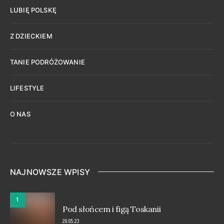
LUBIĘ POLSKĘ
Z DZIECKIEM
TANIE PODRÓŻOWANIE
LIFESTYLE
O NAS
NAJNOWSZE WPISY
1
Pod słońcem i figą Toskanii
20.05.23