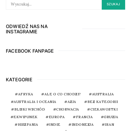
SEARCH
SZUKAJ
FOR:
ODWIEDŹ NAS NA
INSTAGRAMIE
FACEBOOK FANPAGE
KATEGORIE
AFRYKA
ALE O CO CHODZI?
AUSTRALIA
AUSTRALIA I OCEANIA
AZJA
BEZ KATEGORII
BLISKI WSCHÓD
CHORWACJA
CIEKAWOSTKI
EKWIPUNEK
EUROPA
FRANCJA
GRUZJA
HISZPANIA
INDIE
INDONEZJA
IRAN