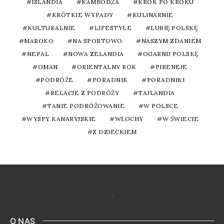
ISLANDIA
KAMBODŻA
KROK PO KROKU
KRÓTKIE WYPADY
KULINARNIE
KULTURALNIE
LIFESTYLE
LUBIĘ POLSKĘ
MAROKO
NA SPORTOWO
NASZYM ZDANIEM
NEPAL
NOWA ZELANDIA
OGARNIJ POLSKĘ
OMAN
ORIENTALNY ROK
PIRENEJE
PODRÓŻE
PORADNIK
PORADNIKI
RELACJE Z PODRÓŻY
TAJLANDIA
TANIE PODRÓŻOWANIE
W POLSCE
WYSPY KANARYJSKIE
WŁOCHY
W ŚWIECIE
Z DZIECKIEM
O NAS