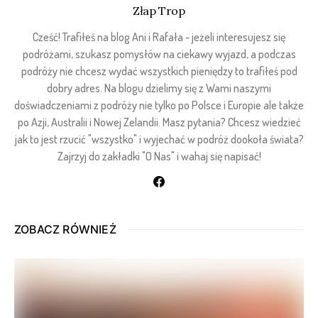
Złap Trop
Cześć! Trafiłeś na blog Ani i Rafała - jeżeli interesujesz się
podróżami, szukasz pomysłów na ciekawy wyjazd, a podczas
podróży nie chcesz wydać wszystkich pieniędzy to trafiłeś pod
dobry adres. Na blogu dzielimy się z Wami naszymi
doświadczeniami z podróży nie tylko po Polsce i Europie ale także
po Azji, Australii i Nowej Zelandii. Masz pytania? Chcesz wiedzieć
jak to jest rzucić "wszystko" i wyjechać w podróż dookoła świata?
Zajrzyj do zakładki "O Nas" i wahaj się napisać!
ZOBACZ RÓWNIEŻ