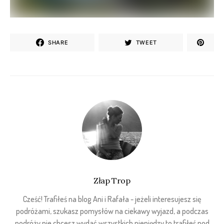
SHARE
TWEET
Złap Trop
Cześć! Trafiłeś na blog Ani i Rafała - jeżeli interesujesz się
podróżami, szukasz pomysłów na ciekawy wyjazd, a podczas
podróży nie chcesz wydać wszystkich pieniędzy to trafiłeś pod