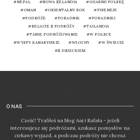
NEPAL
NOWA ZELANDIA
OGARNIJ POLSKĘ
OMAN
ORIENTALNY ROK
PIRENEJE
PODRÓŻE
PORADNIK
PORADNIKI
RELACJE Z PODRÓŻY
TAJLANDIA
TANIE PODRÓŻOWANIE
W POLSCE
WYSPY KANARYJSKIE
WŁOCHY
W ŚWIECIE
Z DZIECKIEM
O NAS
Cześć! Trafiłeś na blog Ani i Rafała - jeżeli
interesujesz się podróżami, szukasz pomysłów na
ciekawy wyjazd, a podczas podróży nie chcesz