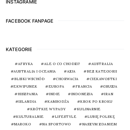
INSTAGRAMIE
FACEBOOK FANPAGE
KATEGORIE
AFRYKA
ALE O CO CHODZI?
AUSTRALIA
AUSTRALIA I OCEANIA
AZJA
BEZ KATEGORII
BLISKI WSCHÓD
CHORWACJA
CIEKAWOSTKI
EKWIPUNEK
EUROPA
FRANCJA
GRUZJA
HISZPANIA
INDIE
INDONEZJA
IRAN
ISLANDIA
KAMBODŻA
KROK PO KROKU
KRÓTKIE WYPADY
KULINARNIE
KULTURALNIE
LIFESTYLE
LUBIĘ POLSKĘ
MAROKO
NA SPORTOWO
NASZYM ZDANIEM