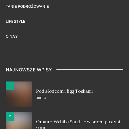
TANIE PODRÓŻOWANIE
LIFESTYLE
O NAS
NAJNOWSZE WPISY
1
Pod słońcem i figą Toskanii
20.05.23
2
Oman – Wahiba Sands – w sercu pustyni
05.07.21