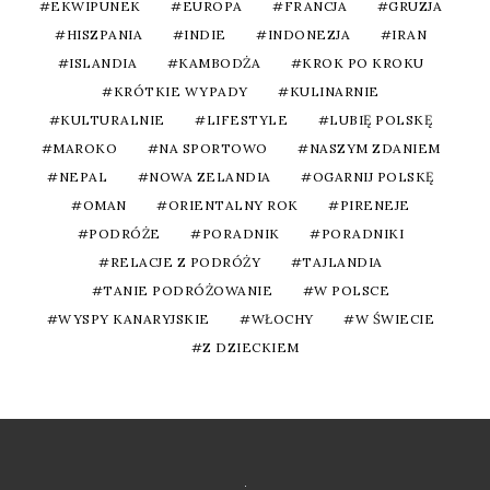
EKWIPUNEK
EUROPA
FRANCJA
GRUZJA
HISZPANIA
INDIE
INDONEZJA
IRAN
ISLANDIA
KAMBODŻA
KROK PO KROKU
KRÓTKIE WYPADY
KULINARNIE
KULTURALNIE
LIFESTYLE
LUBIĘ POLSKĘ
MAROKO
NA SPORTOWO
NASZYM ZDANIEM
NEPAL
NOWA ZELANDIA
OGARNIJ POLSKĘ
OMAN
ORIENTALNY ROK
PIRENEJE
PODRÓŻE
PORADNIK
PORADNIKI
RELACJE Z PODRÓŻY
TAJLANDIA
TANIE PODRÓŻOWANIE
W POLSCE
WYSPY KANARYJSKIE
WŁOCHY
W ŚWIECIE
Z DZIECKIEM