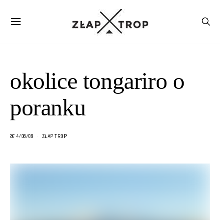
okolice tongariro o
poranku
2014/08/08
ZŁAP TROP