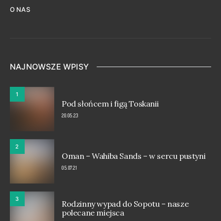
O NAS
NAJNOWSZE WPISY
1
Pod słońcem i figą Toskanii
20.05.23
2
Oman – Wahiba Sands – w sercu pustyni
05.07.21
3
Rodzinny wypad do Sopotu – nasze
polecane miejsca