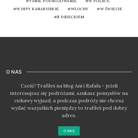
TANIE PODRÓŻOWANIE
W POLSCE
WYSPY KANARYJSKIE
WŁOCHY
W ŚWIECIE
Z DZIECKIEM
O NAS
Cześć! Trafiłeś na blog Ani i Rafała - jeżeli
interesujesz się podróżami, szukasz pomysłów na
ciekawy wyjazd, a podczas podróży nie chcesz
wydać wszystkich pieniędzy to trafiłeś pod dobry
adres.
O NAS