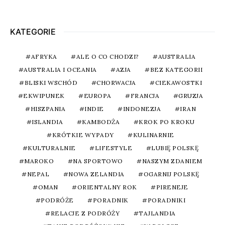
KATEGORIE
AFRYKA
ALE O CO CHODZI?
AUSTRALIA
AUSTRALIA I OCEANIA
AZJA
BEZ KATEGORII
BLISKI WSCHÓD
CHORWACJA
CIEKAWOSTKI
EKWIPUNEK
EUROPA
FRANCJA
GRUZJA
HISZPANIA
INDIE
INDONEZJA
IRAN
ISLANDIA
KAMBODŻA
KROK PO KROKU
KRÓTKIE WYPADY
KULINARNIE
KULTURALNIE
LIFESTYLE
LUBIĘ POLSKĘ
MAROKO
NA SPORTOWO
NASZYM ZDANIEM
NEPAL
NOWA ZELANDIA
OGARNIJ POLSKĘ
OMAN
ORIENTALNY ROK
PIRENEJE
PODRÓŻE
PORADNIK
PORADNIKI
RELACJE Z PODRÓŻY
TAJLANDIA