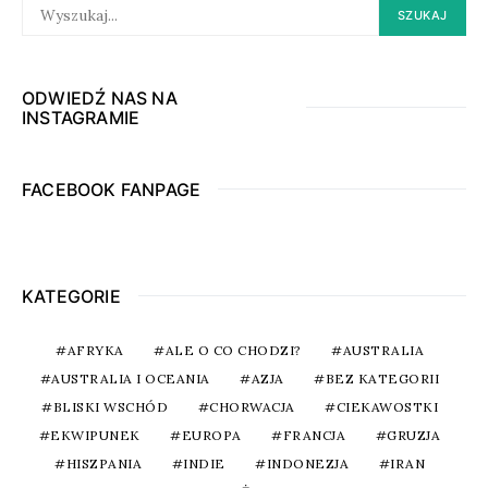
SEARCH
SZUKAJ
FOR:
ODWIEDŹ NAS NA
INSTAGRAMIE
FACEBOOK FANPAGE
KATEGORIE
AFRYKA
ALE O CO CHODZI?
AUSTRALIA
AUSTRALIA I OCEANIA
AZJA
BEZ KATEGORII
BLISKI WSCHÓD
CHORWACJA
CIEKAWOSTKI
EKWIPUNEK
EUROPA
FRANCJA
GRUZJA
HISZPANIA
INDIE
INDONEZJA
IRAN