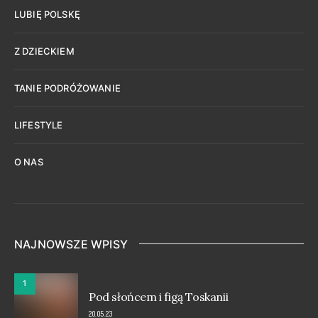
LUBIĘ POLSKĘ
Z DZIECKIEM
TANIE PODRÓŻOWANIE
LIFESTYLE
O NAS
NAJNOWSZE WPISY
1
Pod słońcem i figą Toskanii
20.05.23