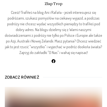
Złap Trop
Cześć! Trafiłeś na blog Ani i Rafała - jeżeli interesujesz się
podróżami, szukasz pomysłów na ciekawy wyjazd, a podczas
podróży nie chcesz wydać wszystkich pieniędzy to trafiłeś pod
dobry adres. Na blogu dzielimy się z Wami naszymi
doświadczeniami z podróży nie tylko po Polsce i Europie ale także
po Azji, Australii i Nowej Zelandii. Masz pytania? Chcesz wiedzieć
jak to jest rzucić "wszystko" i wyjechać w podróż dookoła świata?
Zajrzyj do zakładki "O Nas" i wahaj się napisać!
ZOBACZ RÓWNIEŻ