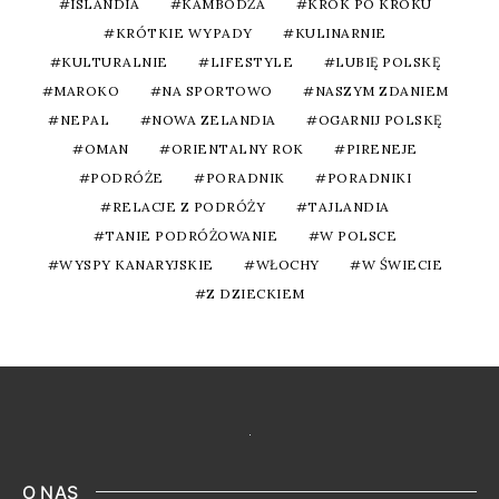
ISLANDIA
KAMBODŻA
KROK PO KROKU
KRÓTKIE WYPADY
KULINARNIE
KULTURALNIE
LIFESTYLE
LUBIĘ POLSKĘ
MAROKO
NA SPORTOWO
NASZYM ZDANIEM
NEPAL
NOWA ZELANDIA
OGARNIJ POLSKĘ
OMAN
ORIENTALNY ROK
PIRENEJE
PODRÓŻE
PORADNIK
PORADNIKI
RELACJE Z PODRÓŻY
TAJLANDIA
TANIE PODRÓŻOWANIE
W POLSCE
WYSPY KANARYJSKIE
WŁOCHY
W ŚWIECIE
Z DZIECKIEM
O NAS