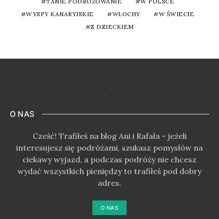
TANIE PODRÓŻOWANIE
W POLSCE
WYSPY KANARYJSKIE
WŁOCHY
W ŚWIECIE
Z DZIECKIEM
O NAS
Cześć! Trafiłeś na blog Ani i Rafała - jeżeli
interesujesz się podróżami, szukasz pomysłów na
ciekawy wyjazd, a podczas podróży nie chcesz
wydać wszystkich pieniędzy to trafiłeś pod dobry
adres.
O NAS