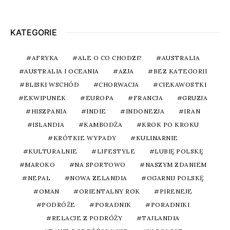
KATEGORIE
AFRYKA
ALE O CO CHODZI?
AUSTRALIA
AUSTRALIA I OCEANIA
AZJA
BEZ KATEGORII
BLISKI WSCHÓD
CHORWACJA
CIEKAWOSTKI
EKWIPUNEK
EUROPA
FRANCJA
GRUZJA
HISZPANIA
INDIE
INDONEZJA
IRAN
ISLANDIA
KAMBODŻA
KROK PO KROKU
KRÓTKIE WYPADY
KULINARNIE
KULTURALNIE
LIFESTYLE
LUBIĘ POLSKĘ
MAROKO
NA SPORTOWO
NASZYM ZDANIEM
NEPAL
NOWA ZELANDIA
OGARNIJ POLSKĘ
OMAN
ORIENTALNY ROK
PIRENEJE
PODRÓŻE
PORADNIK
PORADNIKI
RELACJE Z PODRÓŻY
TAJLANDIA