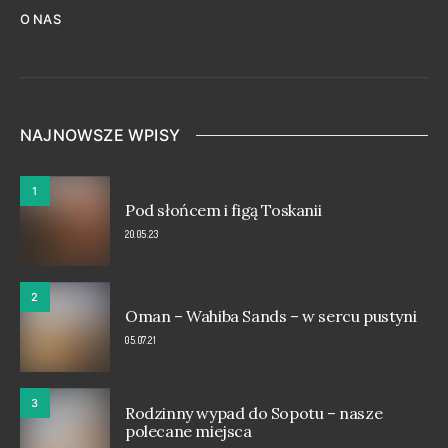
O NAS
NAJNOWSZE WPISY
1
Pod słońcem i figą Toskanii
20.05.23
2
Oman – Wahiba Sands – w sercu pustyni
05.07.21
3
Rodzinny wypad do Sopotu – nasze
polecane miejsca