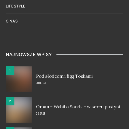
LIFESTYLE
O NAS
NAJNOWSZE WPISY
1
Pod słońcem i figą Toskanii
20.05.23
2
Oman – Wahiba Sands – w sercu pustyni
05.07.21