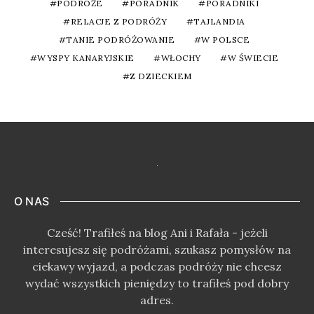
PODRÓŻE
PORADNIK
PORADNIKI
RELACJE Z PODRÓŻY
TAJLANDIA
TANIE PODRÓŻOWANIE
W POLSCE
WYSPY KANARYJSKIE
WŁOCHY
W ŚWIECIE
Z DZIECKIEM
O NAS
Cześć! Trafiłeś na blog Ani i Rafała - jeżeli
interesujesz się podróżami, szukasz pomysłów na
ciekawy wyjazd, a podczas podróży nie chcesz
wydać wszystkich pieniędzy to trafiłeś pod dobry
adres.