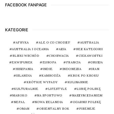
FACEBOOK FANPAGE
KATEGORIE
AFRYKA
ALE O CO CHODZI?
AUSTRALIA
AUSTRALIA I OCEANIA
AZJA
BEZ KATEGORII
BLISKI WSCHÓD
CHORWACJA
CIEKAWOSTKI
EKWIPUNEK
EUROPA
FRANCJA
GRUZJA
HISZPANIA
INDIE
INDONEZJA
IRAN
ISLANDIA
KAMBODŻA
KROK PO KROKU
KRÓTKIE WYPADY
KULINARNIE
KULTURALNIE
LIFESTYLE
LUBIĘ POLSKĘ
MAROKO
NA SPORTOWO
NASZYM ZDANIEM
NEPAL
NOWA ZELANDIA
OGARNIJ POLSKĘ
OMAN
ORIENTALNY ROK
PIRENEJE