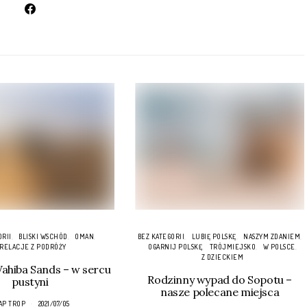
ORII
BLISKI WSCHÓD
OMAN
BEZ KATEGORII
LUBIĘ POLSKĘ
NASZYM ZDANIEM
RELACJE Z PODRÓŻY
OGARNIJ POLSKĘ
TRÓJMIEJSKO
W POLSCE
Z DZIECKIEM
hiba Sands – w sercu
Rodzinny wypad do Sopotu –
pustyni
nasze polecane miejsca
AP TROP
2021/07/05