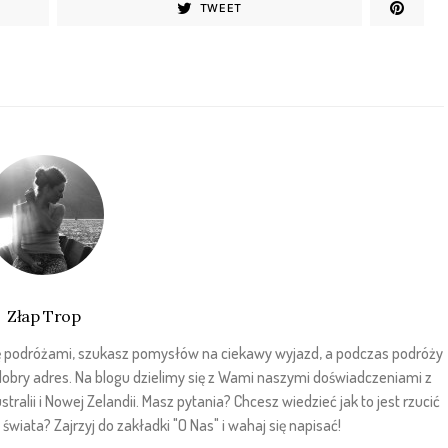
TWEET
Złap Trop
sz się podróżami, szukasz pomysłów na ciekawy wyjazd, a podczas podróży
 dobry adres. Na blogu dzielimy się z Wami naszymi doświadczeniami z
stralii i Nowej Zelandii. Masz pytania? Chcesz wiedzieć jak to jest rzucić
wiata? Zajrzyj do zakładki "O Nas" i wahaj się napisać!