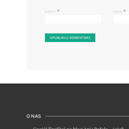
*
*
NAZWA
EMAIL
O NAS