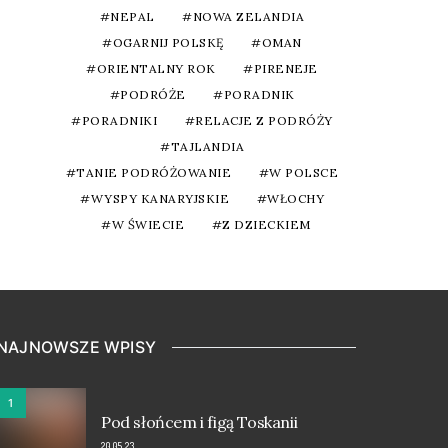
NEPAL
NOWA ZELANDIA
OGARNIJ POLSKĘ
OMAN
ORIENTALNY ROK
PIRENEJE
PODRÓŻE
PORADNIK
PORADNIKI
RELACJE Z PODRÓŻY
TAJLANDIA
TANIE PODRÓŻOWANIE
W POLSCE
WYSPY KANARYJSKIE
WŁOCHY
W ŚWIECIE
Z DZIECKIEM
NAJNOWSZE WPISY
1
Pod słońcem i figą Toskanii
20.05.23