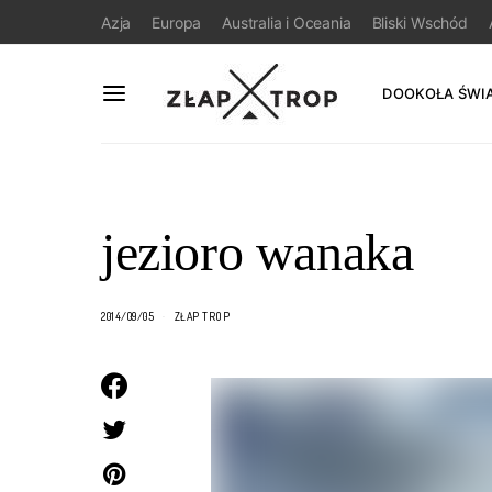
Azja
Europa
Australia i Oceania
Bliski Wschód
DOOKOŁA ŚWI
jezioro wanaka
2014/09/05
ZŁAP TROP