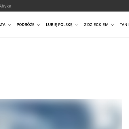
Afryka
ATA
PODRÓŻE
LUBIĘ POLSKĘ
Z DZIECKIEM
TAN