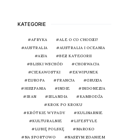
KATEGORIE
AFRYKA
ALE O CO CHODZI?
AUSTRALIA
AUSTRALIA I OCEANIA
AZJA
BEZ KATEGORII
BLISKI WSCHÓD
CHORWACJA
CIEKAWOSTKI
EKWIPUNEK
EUROPA
FRANCJA
GRUZJA
HISZPANIA
INDIE
INDONEZJA
IRAN
ISLANDIA
KAMBODŻA
KROK PO KROKU
KRÓTKIE WYPADY
KULINARNIE
KULTURALNIE
LIFESTYLE
LUBIĘ POLSKĘ
MAROKO
NA SPORTOWO
NASZYM ZDANIEM