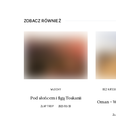
ZOBACZ RÓWNIEŻ
WŁOCHY
BEZ KATEG
Pod słońcem i figą Toskanii
Oman – Wa
ZŁAP TROP
2023/05/20
ZŁ