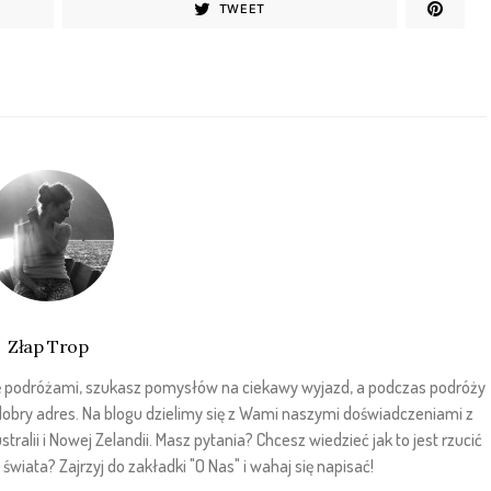
TWEET
Złap Trop
sz się podróżami, szukasz pomysłów na ciekawy wyjazd, a podczas podróży
 dobry adres. Na blogu dzielimy się z Wami naszymi doświadczeniami z
stralii i Nowej Zelandii. Masz pytania? Chcesz wiedzieć jak to jest rzucić
wiata? Zajrzyj do zakładki "O Nas" i wahaj się napisać!