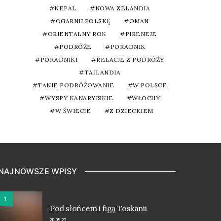
NEPAL
NOWA ZELANDIA
OGARNIJ POLSKĘ
OMAN
ORIENTALNY ROK
PIRENEJE
PODRÓŻE
PORADNIK
PORADNIKI
RELACJE Z PODRÓŻY
TAJLANDIA
TANIE PODRÓŻOWANIE
W POLSCE
WYSPY KANARYJSKIE
WŁOCHY
W ŚWIECIE
Z DZIECKIEM
NAJNOWSZE WPISY
1
Pod słońcem i figą Toskanii
20.05.23