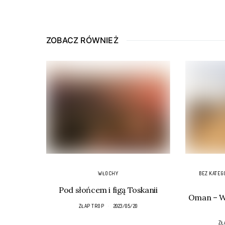
ZOBACZ RÓWNIEŻ
WŁOCHY
BEZ KATEG
Pod słońcem i figą Toskanii
Oman – Wa
ZŁAP TROP
2023/05/20
ZŁ