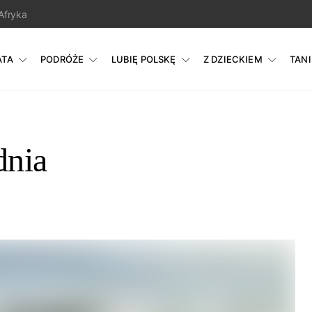
Afryka
ATA
PODRÓŻE
LUBIĘ POLSKĘ
Z DZIECKIEM
TAN
dnia