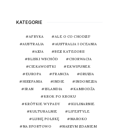
KATEGORIE
AFRYKA
ALE O CO CHODZI?
AUSTRALIA
AUSTRALIA I OCEANIA
AZJA
BEZ KATEGORII
BLISKI WSCHÓD
CHORWACJA
CIEKAWOSTKI
EKWIPUNEK
EUROPA
FRANCJA
GRUZJA
HISZPANIA
INDIE
INDONEZJA
IRAN
ISLANDIA
KAMBODŻA
KROK PO KROKU
KRÓTKIE WYPADY
KULINARNIE
KULTURALNIE
LIFESTYLE
LUBIĘ POLSKĘ
MAROKO
NA SPORTOWO
NASZYM ZDANIEM