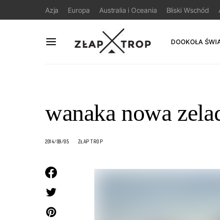
Azja
Europa
Australia i Oceania
Bliski Wschód
DOOKOŁA ŚWI
wanaka nowa zela
2014/09/05
ZŁAP TROP