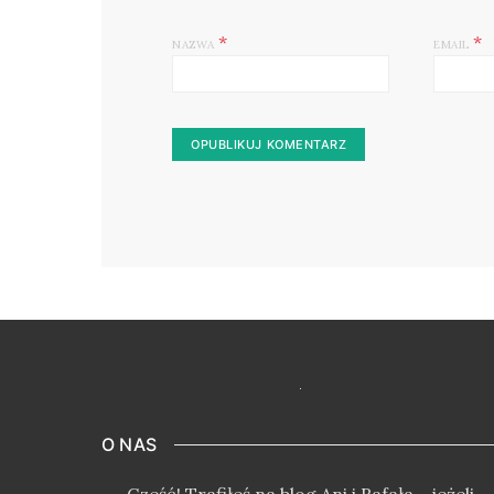
*
*
NAZWA
EMAIL
O NAS