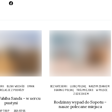
ORII
BLISKI WSCHÓD
OMAN
BEZ KATEGORII
LUBIĘ POLSKĘ
NASZYM ZDANIEM
RELACJE Z PODRÓŻY
OGARNIJ POLSKĘ
TRÓJMIEJSKO
W POLSCE
Z DZIECKIEM
hiba Sands – w sercu
Rodzinny wypad do Sopotu –
pustyni
nasze polecane miejsca
AP TROP
2021/07/05