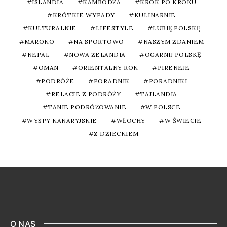
ISLANDIA
KAMBODŻA
KROK PO KROKU
KRÓTKIE WYPADY
KULINARNIE
KULTURALNIE
LIFESTYLE
LUBIĘ POLSKĘ
MAROKO
NA SPORTOWO
NASZYM ZDANIEM
NEPAL
NOWA ZELANDIA
OGARNIJ POLSKĘ
OMAN
ORIENTALNY ROK
PIRENEJE
PODRÓŻE
PORADNIK
PORADNIKI
RELACJE Z PODRÓŻY
TAJLANDIA
TANIE PODRÓŻOWANIE
W POLSCE
WYSPY KANARYJSKIE
WŁOCHY
W ŚWIECIE
Z DZIECKIEM
O NAS