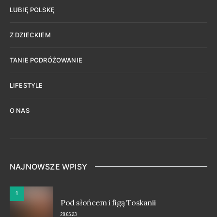
LUBIĘ POLSKĘ
Z DZIECKIEM
TANIE PODRÓŻOWANIE
LIFESTYLE
O NAS
NAJNOWSZE WPISY
1
Pod słońcem i figą Toskanii
20.05.23