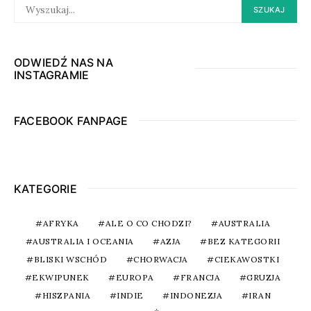
SEARCH
SZUKAJ
FOR:
ODWIEDŹ NAS NA
INSTAGRAMIE
FACEBOOK FANPAGE
KATEGORIE
AFRYKA
ALE O CO CHODZI?
AUSTRALIA
AUSTRALIA I OCEANIA
AZJA
BEZ KATEGORII
BLISKI WSCHÓD
CHORWACJA
CIEKAWOSTKI
EKWIPUNEK
EUROPA
FRANCJA
GRUZJA
HISZPANIA
INDIE
INDONEZJA
IRAN