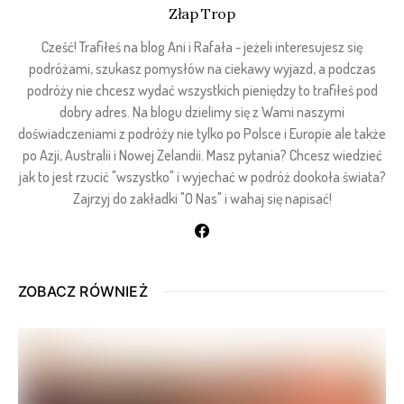
Złap Trop
Cześć! Trafiłeś na blog Ani i Rafała - jeżeli interesujesz się
podróżami, szukasz pomysłów na ciekawy wyjazd, a podczas
podróży nie chcesz wydać wszystkich pieniędzy to trafiłeś pod
dobry adres. Na blogu dzielimy się z Wami naszymi
doświadczeniami z podróży nie tylko po Polsce i Europie ale także
po Azji, Australii i Nowej Zelandii. Masz pytania? Chcesz wiedzieć
jak to jest rzucić "wszystko" i wyjechać w podróż dookoła świata?
Zajrzyj do zakładki "O Nas" i wahaj się napisać!
ZOBACZ RÓWNIEŻ