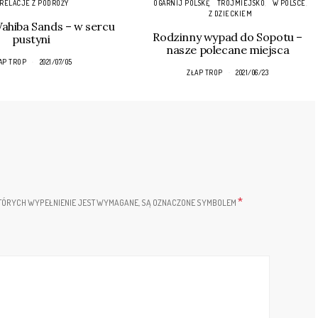
RELACJE Z PODRÓŻY
OGARNIJ POLSKĘ
TRÓJMIEJSKO
W POLSCE
Z DZIECKIEM
hiba Sands – w sercu
Rodzinny wypad do Sopotu –
pustyni
nasze polecane miejsca
AP TROP
2021/07/05
ZŁAP TROP
2021/06/23
*
TÓRYCH WYPEŁNIENIE JEST WYMAGANE, SĄ OZNACZONE SYMBOLEM