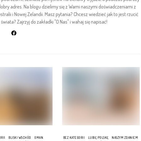
 dobry adres. Na blogu dzielimy się z Wami naszymi doświadczeniami z
stralii i Nowej Zelandii. Masz pytania? Chcesz wiedzieć jak to jest rzucić
wiata? Zajrzyj do zakładki "O Nas" i wahaj się napisać!
ORII
BLISKI WSCHÓD
OMAN
BEZ KATEGORII
LUBIĘ POLSKĘ
NASZYM ZDANIEM