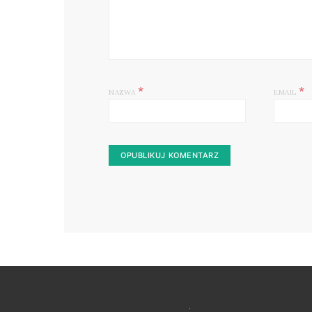
*
*
NAZWA
EMAIL