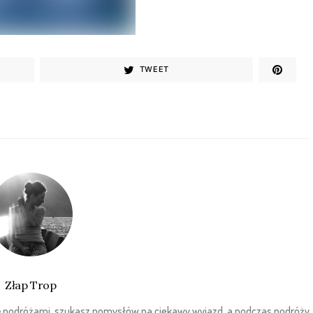
TWEET
Złap Trop
sz się podróżami, szukasz pomysłów na ciekawy wyjazd, a podczas podróży