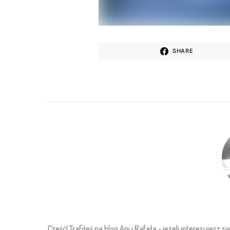
SHARE
Cześć! Trafiłeś na blog Ani i Rafała - jeżeli interesuje