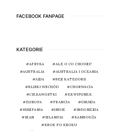
FACEBOOK FANPAGE
KATEGORIE
AFRYKA
ALE O CO CHODZI?
AUSTRALIA
AUSTRALIA I OCEANIA
AZJA
BEZ KATEGORII
BLISKI WSCHÓD
CHORWACJA
CIEKAWOSTKI
EKWIPUNEK
EUROPA
FRANCJA
GRUZJA
HISZPANIA
INDIE
INDONEZJA
IRAN
ISLANDIA
KAMBODŻA
KROK PO KROKU