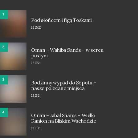
1
Pod słońcem i figą Toskanii
20.05.23
2
Oman – Wahiba Sands – w sercu
pustyni
05.07.21
3
Rodzinny wypad do Sopotu –
nasze polecane miejsca
23.06.21
4
Oman – Jabal Shams – Wielki
Kanion na Bliskim Wschodzie
03.03.21