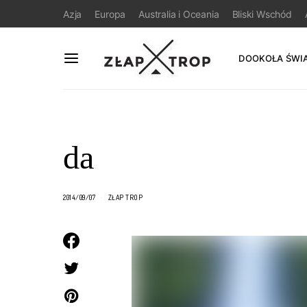
Azja
Europa
Australia i Oceania
Bliski Wschód
DOOKOŁA ŚWI
da
2014/09/07
ZŁAP TROP