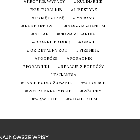
KRÓTKIE WYPADY
KULINARNIE
KULTURALNIE
LIFESTYLE
LUBIĘ POLSKĘ
MAROKO
NA SPORTOWO
NASZYM ZDANIEM
NEPAL
NOWA ZELANDIA
OGARNIJ POLSKĘ
OMAN
ORIENTALNY ROK
PIRENEJE
PODRÓŻE
PORADNIK
PORADNIKI
RELACJE Z PODRÓŻY
TAJLANDIA
TANIE PODRÓŻOWANIE
W POLSCE
WYSPY KANARYJSKIE
WŁOCHY
W ŚWIECIE
Z DZIECKIEM
NAJNOWSZE WPISY