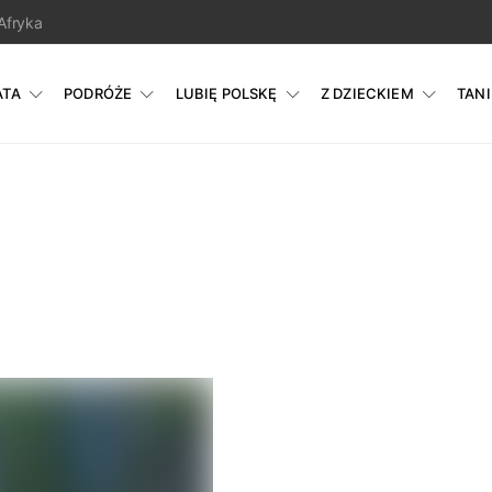
Afryka
ATA
PODRÓŻE
LUBIĘ POLSKĘ
Z DZIECKIEM
TAN