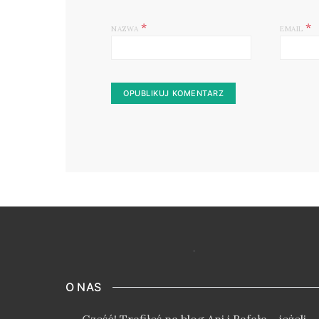
*
*
NAZWA
EMAIL
O NAS