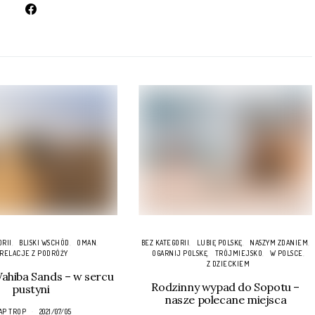
ORII
BLISKI WSCHÓD
OMAN
BEZ KATEGORII
LUBIĘ POLSKĘ
NASZYM ZDANIEM
RELACJE Z PODRÓŻY
OGARNIJ POLSKĘ
TRÓJMIEJSKO
W POLSCE
Z DZIECKIEM
hiba Sands – w sercu
Rodzinny wypad do Sopotu –
pustyni
nasze polecane miejsca
AP TROP
2021/07/05