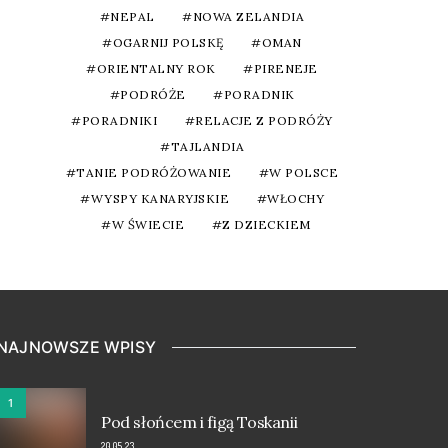
NEPAL
NOWA ZELANDIA
OGARNIJ POLSKĘ
OMAN
ORIENTALNY ROK
PIRENEJE
PODRÓŻE
PORADNIK
PORADNIKI
RELACJE Z PODRÓŻY
TAJLANDIA
TANIE PODRÓŻOWANIE
W POLSCE
WYSPY KANARYJSKIE
WŁOCHY
W ŚWIECIE
Z DZIECKIEM
NAJNOWSZE WPISY
1
Pod słońcem i figą Toskanii
20.05.23