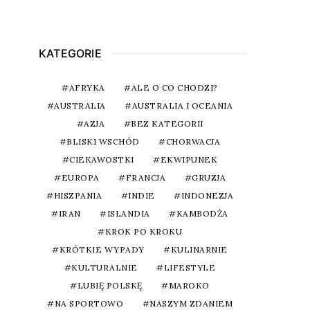
KATEGORIE
AFRYKA
ALE O CO CHODZI?
AUSTRALIA
AUSTRALIA I OCEANIA
AZJA
BEZ KATEGORII
BLISKI WSCHÓD
CHORWACJA
CIEKAWOSTKI
EKWIPUNEK
EUROPA
FRANCJA
GRUZJA
HISZPANIA
INDIE
INDONEZJA
IRAN
ISLANDIA
KAMBODŻA
KROK PO KROKU
KRÓTKIE WYPADY
KULINARNIE
KULTURALNIE
LIFESTYLE
LUBIĘ POLSKĘ
MAROKO
NA SPORTOWO
NASZYM ZDANIEM