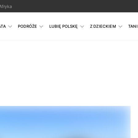
Afryka
ATA
PODRÓŻE
LUBIĘ POLSKĘ
Z DZIECKIEM
TAN