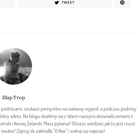
TWEET
Złap Trop
sz się podróżami, szukasz pomysłów na ciekawy wyjazd, a podczas podróży
 dobry adres. Na blogu dzielimy się z Wami naszymi doświadczeniami z
stralii i Nowej Zelandii. Masz pytania? Chcesz wiedzieć jak to jest rzucić
wiata? Zajrzyj do zakładki "O Nas" i wahaj się napisać!