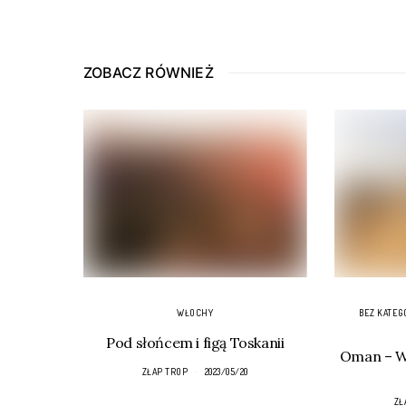
ZOBACZ RÓWNIEŻ
WŁOCHY
BEZ KATEG
Pod słońcem i figą Toskanii
Oman – Wa
ZŁAP TROP
2023/05/20
ZŁ