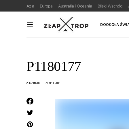
Azja
Europa
Australia i Oceania
Bliski Wschód
DOOKOŁA ŚWI
P1180177
2014/09/07
ZŁAP TROP