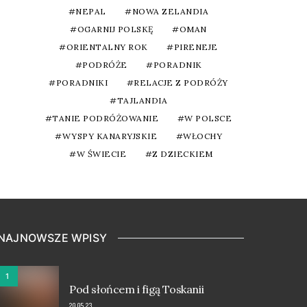
NEPAL
NOWA ZELANDIA
OGARNIJ POLSKĘ
OMAN
ORIENTALNY ROK
PIRENEJE
PODRÓŻE
PORADNIK
PORADNIKI
RELACJE Z PODRÓŻY
TAJLANDIA
TANIE PODRÓŻOWANIE
W POLSCE
WYSPY KANARYJSKIE
WŁOCHY
W ŚWIECIE
Z DZIECKIEM
NAJNOWSZE WPISY
1
Pod słońcem i figą Toskanii
20.05.23