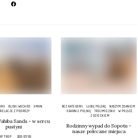
ORII
BLISKI WSCHÓD
OMAN
BEZ KATEGORII
LUBIĘ POLSKĘ
NASZYM ZDANIEM
RELACJE Z PODRÓŻY
OGARNIJ POLSKĘ
TRÓJMIEJSKO
W POLSCE
Z DZIECKIEM
hiba Sands – w sercu
Rodzinny wypad do Sopotu –
pustyni
nasze polecane miejsca
AP TROP
2021/07/05