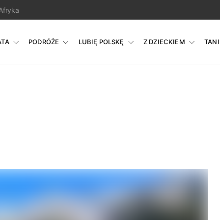
Afryka
ATA
PODRÓŻE
LUBIĘ POLSKĘ
Z DZIECKIEM
TAN