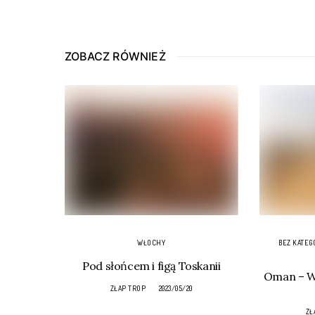
ZOBACZ RÓWNIEŻ
WŁOCHY
BEZ KATEG
Pod słońcem i figą Toskanii
Oman – Wa
ZŁAP TROP
2023/05/20
ZŁ