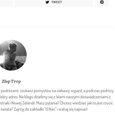
TWEET
Złap Trop
sz się podróżami, szukasz pomysłów na ciekawy wyjazd, a podczas podróży
 dobry adres. Na blogu dzielimy się z Wami naszymi doświadczeniami z
stralii i Nowej Zelandii. Masz pytania? Chcesz wiedzieć jak to jest rzucić
wiata? Zajrzyj do zakładki "O Nas" i wahaj się napisać!