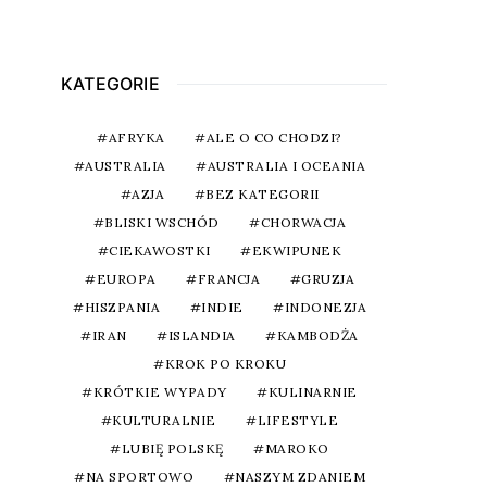
KATEGORIE
AFRYKA
ALE O CO CHODZI?
AUSTRALIA
AUSTRALIA I OCEANIA
AZJA
BEZ KATEGORII
BLISKI WSCHÓD
CHORWACJA
CIEKAWOSTKI
EKWIPUNEK
EUROPA
FRANCJA
GRUZJA
HISZPANIA
INDIE
INDONEZJA
IRAN
ISLANDIA
KAMBODŻA
KROK PO KROKU
KRÓTKIE WYPADY
KULINARNIE
KULTURALNIE
LIFESTYLE
LUBIĘ POLSKĘ
MAROKO
NA SPORTOWO
NASZYM ZDANIEM