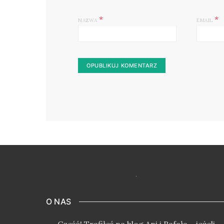
*
*
NAZWA
EMAIL
O NAS