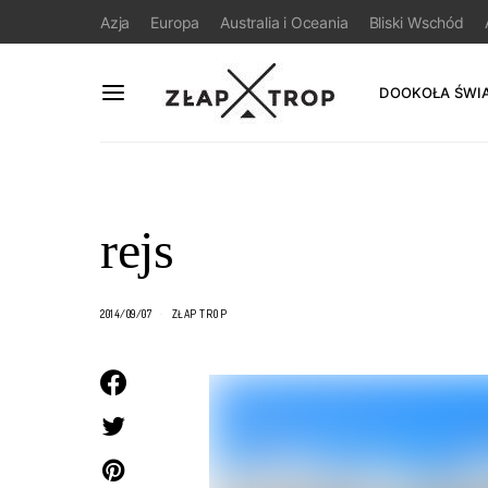
Azja
Europa
Australia i Oceania
Bliski Wschód
DOOKOŁA ŚWI
rejs
2014/09/07
ZŁAP TROP