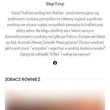
Złap Trop
Cześć! Trafiłeś na blog Ani i Rafała - jeżeli interesujesz się
podróżami, szukasz pomysłów na ciekawy wyjazd, a podczas
podróży nie chcesz wydać wszystkich pieniędzy to trafiłeś pod
dobry adres. Na blogu dzielimy się z Wami naszymi
doświadczeniami z podróży nie tylko po Polsce i Europie ale także
po Azji, Australii i Nowej Zelandii. Masz pytania? Chcesz wiedzieć
jak to jest rzucić "wszystko" i wyjechać w podróż dookoła świata?
Zajrzyj do zakładki "O Nas" i wahaj się napisać!
ZOBACZ RÓWNIEŻ