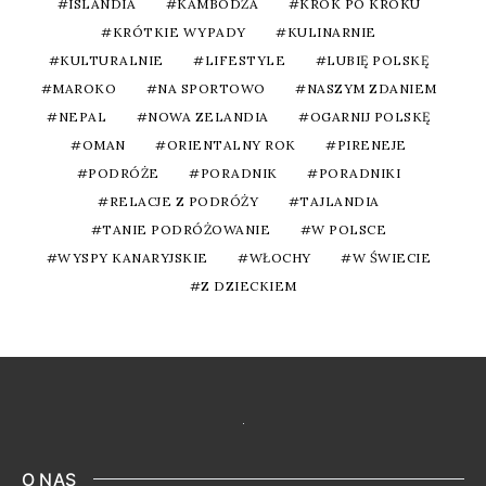
ISLANDIA
KAMBODŻA
KROK PO KROKU
KRÓTKIE WYPADY
KULINARNIE
KULTURALNIE
LIFESTYLE
LUBIĘ POLSKĘ
MAROKO
NA SPORTOWO
NASZYM ZDANIEM
NEPAL
NOWA ZELANDIA
OGARNIJ POLSKĘ
OMAN
ORIENTALNY ROK
PIRENEJE
PODRÓŻE
PORADNIK
PORADNIKI
RELACJE Z PODRÓŻY
TAJLANDIA
TANIE PODRÓŻOWANIE
W POLSCE
WYSPY KANARYJSKIE
WŁOCHY
W ŚWIECIE
Z DZIECKIEM
O NAS