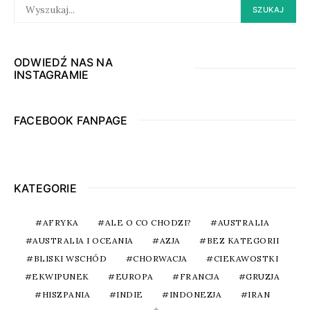
SEARCH
SZUKAJ
FOR:
ODWIEDŹ NAS NA
INSTAGRAMIE
FACEBOOK FANPAGE
KATEGORIE
AFRYKA
ALE O CO CHODZI?
AUSTRALIA
AUSTRALIA I OCEANIA
AZJA
BEZ KATEGORII
BLISKI WSCHÓD
CHORWACJA
CIEKAWOSTKI
EKWIPUNEK
EUROPA
FRANCJA
GRUZJA
HISZPANIA
INDIE
INDONEZJA
IRAN