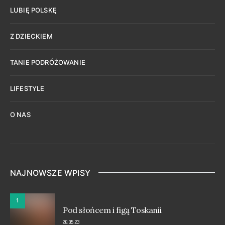
LUBIĘ POLSKĘ
Z DZIECKIEM
TANIE PODRÓŻOWANIE
LIFESTYLE
O NAS
NAJNOWSZE WPISY
1
Pod słońcem i figą Toskanii
20.05.23