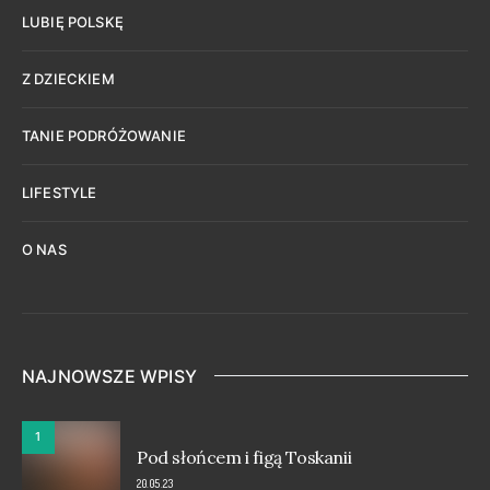
LUBIĘ POLSKĘ
Z DZIECKIEM
TANIE PODRÓŻOWANIE
LIFESTYLE
O NAS
NAJNOWSZE WPISY
1
Pod słońcem i figą Toskanii
20.05.23