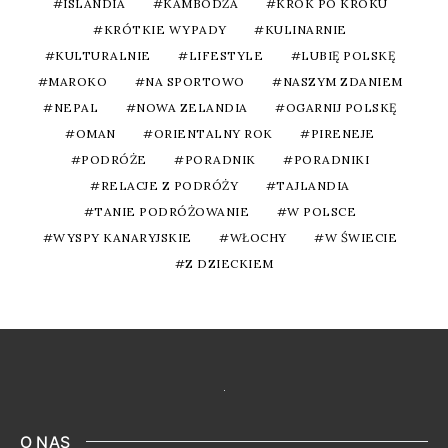
ISLANDIA
KAMBODŻA
KROK PO KROKU
KRÓTKIE WYPADY
KULINARNIE
KULTURALNIE
LIFESTYLE
LUBIĘ POLSKĘ
MAROKO
NA SPORTOWO
NASZYM ZDANIEM
NEPAL
NOWA ZELANDIA
OGARNIJ POLSKĘ
OMAN
ORIENTALNY ROK
PIRENEJE
PODRÓŻE
PORADNIK
PORADNIKI
RELACJE Z PODRÓŻY
TAJLANDIA
TANIE PODRÓŻOWANIE
W POLSCE
WYSPY KANARYJSKIE
WŁOCHY
W ŚWIECIE
Z DZIECKIEM
O NAS