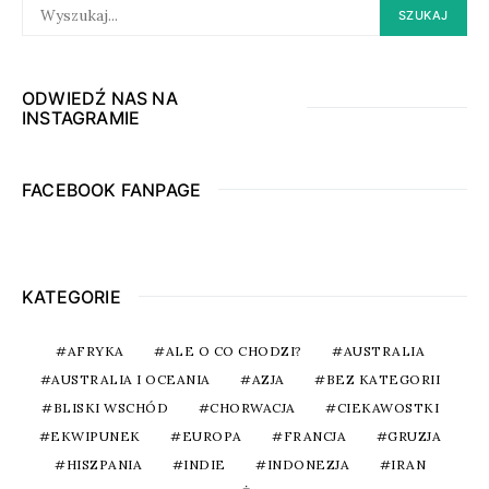
SEARCH
SZUKAJ
FOR:
ODWIEDŹ NAS NA
INSTAGRAMIE
FACEBOOK FANPAGE
KATEGORIE
AFRYKA
ALE O CO CHODZI?
AUSTRALIA
AUSTRALIA I OCEANIA
AZJA
BEZ KATEGORII
BLISKI WSCHÓD
CHORWACJA
CIEKAWOSTKI
EKWIPUNEK
EUROPA
FRANCJA
GRUZJA
HISZPANIA
INDIE
INDONEZJA
IRAN