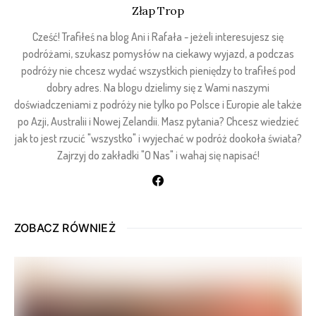
Złap Trop
Cześć! Trafiłeś na blog Ani i Rafała - jeżeli interesujesz się
podróżami, szukasz pomysłów na ciekawy wyjazd, a podczas
podróży nie chcesz wydać wszystkich pieniędzy to trafiłeś pod
dobry adres. Na blogu dzielimy się z Wami naszymi
doświadczeniami z podróży nie tylko po Polsce i Europie ale także
po Azji, Australii i Nowej Zelandii. Masz pytania? Chcesz wiedzieć
jak to jest rzucić "wszystko" i wyjechać w podróż dookoła świata?
Zajrzyj do zakładki "O Nas" i wahaj się napisać!
ZOBACZ RÓWNIEŻ