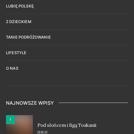
LUBIĘ POLSKĘ
Z DZIECKIEM
TANIE PODRÓŻOWANIE
LIFESTYLE
O NAS
NAJNOWSZE WPISY
1
Pod słońcem i figą Toskanii
20.05.23