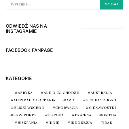
SEARCH
SZUKAJ
FOR:
ODWIEDŹ NAS NA
INSTAGRAMIE
FACEBOOK FANPAGE
KATEGORIE
AFRYKA
ALE O CO CHODZI?
AUSTRALIA
AUSTRALIA I OCEANIA
AZJA
BEZ KATEGORII
BLISKI WSCHÓD
CHORWACJA
CIEKAWOSTKI
EKWIPUNEK
EUROPA
FRANCJA
GRUZJA
HISZPANIA
INDIE
INDONEZJA
IRAN