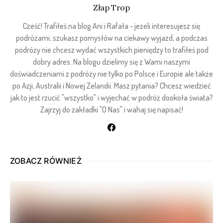
Złap Trop
Cześć! Trafiłeś na blog Ani i Rafała - jeżeli interesujesz się
podróżami, szukasz pomysłów na ciekawy wyjazd, a podczas
podróży nie chcesz wydać wszystkich pieniędzy to trafiłeś pod
dobry adres. Na blogu dzielimy się z Wami naszymi
doświadczeniami z podróży nie tylko po Polsce i Europie ale także
po Azji, Australii i Nowej Zelandii. Masz pytania? Chcesz wiedzieć
jak to jest rzucić "wszystko" i wyjechać w podróż dookoła świata?
Zajrzyj do zakładki "O Nas" i wahaj się napisać!
ZOBACZ RÓWNIEŻ