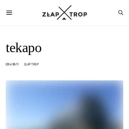
tekapo
2014/09/11
ZŁAP TROP