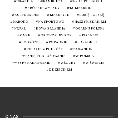
ISLANDIA
KAMBODŻA
KROK PO KROKU
KRÓTKIE WYPADY
KULINARNIE
KULTURALNIE
LIFESTYLE
LUBIĘ POLSKĘ
MAROKO
NA SPORTOWO
NASZYM ZDANIEM
NEPAL
NOWA ZELANDIA
OGARNIJ POLSKĘ
OMAN
ORIENTALNY ROK
PIRENEJE
PODRÓŻE
PORADNIK
PORADNIKI
RELACJE Z PODRÓŻY
TAJLANDIA
TANIE PODRÓŻOWANIE
W POLSCE
WYSPY KANARYJSKIE
WŁOCHY
W ŚWIECIE
Z DZIECKIEM
O NAS