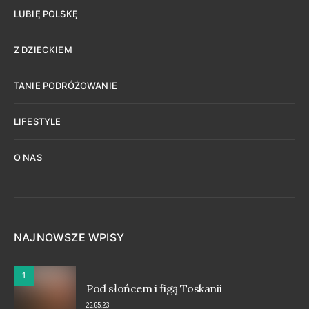
LUBIĘ POLSKĘ
Z DZIECKIEM
TANIE PODRÓŻOWANIE
LIFESTYLE
O NAS
NAJNOWSZE WPISY
1
Pod słońcem i figą Toskanii
20.05.23