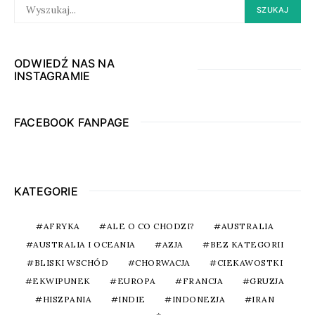
SEARCH
SZUKAJ
FOR:
ODWIEDŹ NAS NA
INSTAGRAMIE
FACEBOOK FANPAGE
KATEGORIE
AFRYKA
ALE O CO CHODZI?
AUSTRALIA
AUSTRALIA I OCEANIA
AZJA
BEZ KATEGORII
BLISKI WSCHÓD
CHORWACJA
CIEKAWOSTKI
EKWIPUNEK
EUROPA
FRANCJA
GRUZJA
HISZPANIA
INDIE
INDONEZJA
IRAN