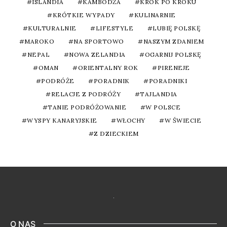
ISLANDIA
KAMBODŻA
KROK PO KROKU
KRÓTKIE WYPADY
KULINARNIE
KULTURALNIE
LIFESTYLE
LUBIĘ POLSKĘ
MAROKO
NA SPORTOWO
NASZYM ZDANIEM
NEPAL
NOWA ZELANDIA
OGARNIJ POLSKĘ
OMAN
ORIENTALNY ROK
PIRENEJE
PODRÓŻE
PORADNIK
PORADNIKI
RELACJE Z PODRÓŻY
TAJLANDIA
TANIE PODRÓŻOWANIE
W POLSCE
WYSPY KANARYJSKIE
WŁOCHY
W ŚWIECIE
Z DZIECKIEM
O NAS