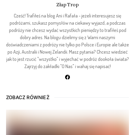
Złap Trop
Cześć! Trafiłeś na blog Ani i Rafała - jeżeli interesujesz się
podróżami, szukasz pomysłów na ciekawy wyjazd, a podczas
podróży nie chcesz wydać wszystkich pieniędzy to trafiłeś pod
dobry adres. Na blogu dzielimy się z Wami naszymi
doświadczeniami z podróży nie tylko po Polsce i Europie ale także
po Azji, Australii i Nowej Zelandii. Masz pytania? Chcesz wiedzieć
jak to jest rzucić "wszystko" i wyjechać w podróż dookoła świata?
Zajrzyj do zakładki "O Nas" i wahaj się napisać!
ZOBACZ RÓWNIEŻ