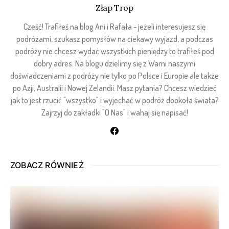
Złap Trop
Cześć! Trafiłeś na blog Ani i Rafała - jeżeli interesujesz się
podróżami, szukasz pomysłów na ciekawy wyjazd, a podczas
podróży nie chcesz wydać wszystkich pieniędzy to trafiłeś pod
dobry adres. Na blogu dzielimy się z Wami naszymi
doświadczeniami z podróży nie tylko po Polsce i Europie ale także
po Azji, Australii i Nowej Zelandii. Masz pytania? Chcesz wiedzieć
jak to jest rzucić "wszystko" i wyjechać w podróż dookoła świata?
Zajrzyj do zakładki "O Nas" i wahaj się napisać!
ZOBACZ RÓWNIEŻ