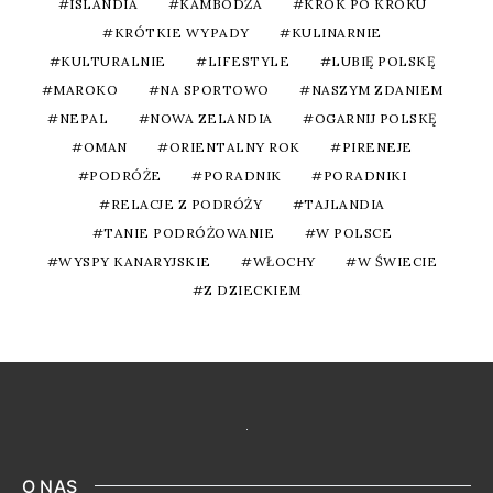
ISLANDIA
KAMBODŻA
KROK PO KROKU
KRÓTKIE WYPADY
KULINARNIE
KULTURALNIE
LIFESTYLE
LUBIĘ POLSKĘ
MAROKO
NA SPORTOWO
NASZYM ZDANIEM
NEPAL
NOWA ZELANDIA
OGARNIJ POLSKĘ
OMAN
ORIENTALNY ROK
PIRENEJE
PODRÓŻE
PORADNIK
PORADNIKI
RELACJE Z PODRÓŻY
TAJLANDIA
TANIE PODRÓŻOWANIE
W POLSCE
WYSPY KANARYJSKIE
WŁOCHY
W ŚWIECIE
Z DZIECKIEM
O NAS