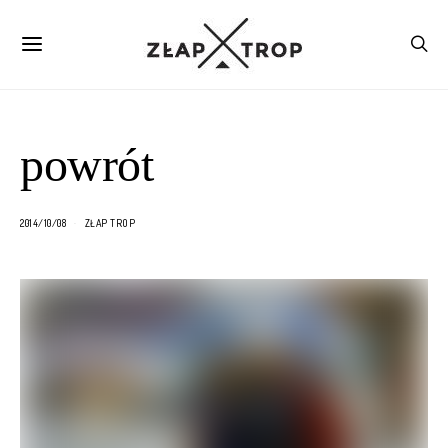
powrót
2014/10/08
ZŁAP TROP