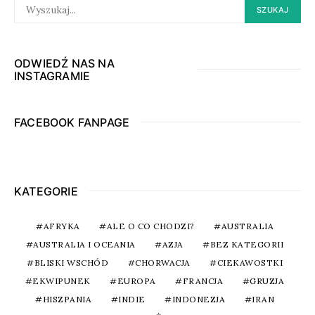
SEARCH
SZUKAJ
FOR:
ODWIEDŹ NAS NA
INSTAGRAMIE
FACEBOOK FANPAGE
KATEGORIE
AFRYKA
ALE O CO CHODZI?
AUSTRALIA
AUSTRALIA I OCEANIA
AZJA
BEZ KATEGORII
BLISKI WSCHÓD
CHORWACJA
CIEKAWOSTKI
EKWIPUNEK
EUROPA
FRANCJA
GRUZJA
HISZPANIA
INDIE
INDONEZJA
IRAN