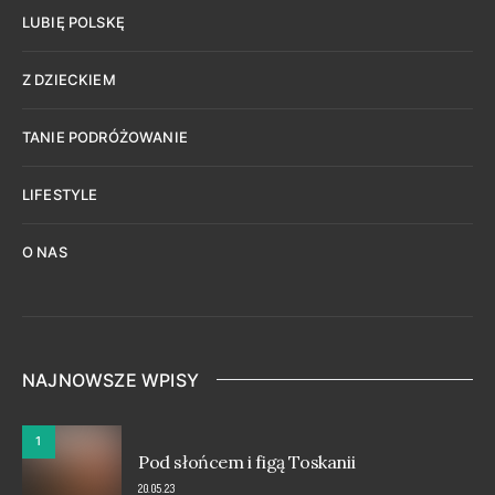
LUBIĘ POLSKĘ
Z DZIECKIEM
TANIE PODRÓŻOWANIE
LIFESTYLE
O NAS
NAJNOWSZE WPISY
1
Pod słońcem i figą Toskanii
20.05.23