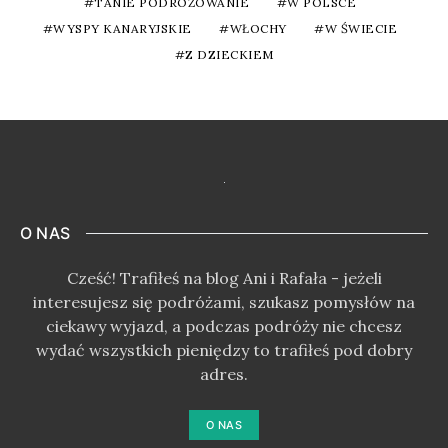
TANIE PODRÓŻOWANIE
W POLSCE
WYSPY KANARYJSKIE
WŁOCHY
W ŚWIECIE
Z DZIECKIEM
O NAS
Cześć! Trafiłeś na blog Ani i Rafała - jeżeli
interesujesz się podróżami, szukasz pomysłów na
ciekawy wyjazd, a podczas podróży nie chcesz
wydać wszystkich pieniędzy to trafiłeś pod dobry
adres.
O NAS