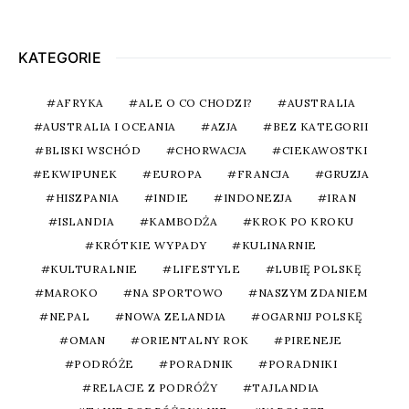
KATEGORIE
AFRYKA
ALE O CO CHODZI?
AUSTRALIA
AUSTRALIA I OCEANIA
AZJA
BEZ KATEGORII
BLISKI WSCHÓD
CHORWACJA
CIEKAWOSTKI
EKWIPUNEK
EUROPA
FRANCJA
GRUZJA
HISZPANIA
INDIE
INDONEZJA
IRAN
ISLANDIA
KAMBODŻA
KROK PO KROKU
KRÓTKIE WYPADY
KULINARNIE
KULTURALNIE
LIFESTYLE
LUBIĘ POLSKĘ
MAROKO
NA SPORTOWO
NASZYM ZDANIEM
NEPAL
NOWA ZELANDIA
OGARNIJ POLSKĘ
OMAN
ORIENTALNY ROK
PIRENEJE
PODRÓŻE
PORADNIK
PORADNIKI
RELACJE Z PODRÓŻY
TAJLANDIA