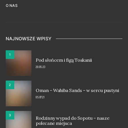
O NAS
NAJNOWSZE WPISY
1
Pod słońcem i figą Toskanii
20.05.23
2
Oman – Wahiba Sands – w sercu pustyni
05.07.21
3
Rodzinny wypad do Sopotu – nasze
polecane miejsca