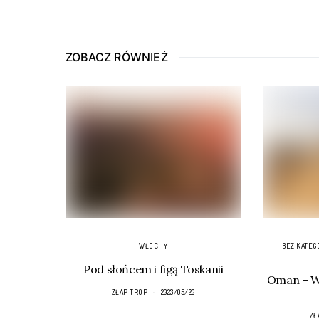
ZOBACZ RÓWNIEŻ
WŁOCHY
BEZ KATEG
Pod słońcem i figą Toskanii
Oman – Wa
ZŁAP TROP
2023/05/20
ZŁ