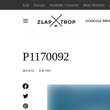
Azja
Europa
Australia i Oceania
Bliski Wschód
DOOKOŁA ŚWI
P1170092
2015/07/24
ZŁAP TROP