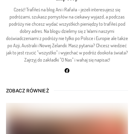
Cześć! Trafiłeś na blog Ani i Rafała - jeżeli interesujesz się
podróżami, szukasz pomysłów na ciekawy wyjazd, a podczas
podróży nie chcesz wydać wszystkich pieniędzy to trafiłeś pod
dobry adres. Na blogu dzielimy się z Wami naszymi
doświadczeniami z podróży nie tylko po Polsce i Europie ale także
po Azji, Australii i Nowej Zelandii. Masz pytania? Chcesz wiedzieć
jak to jest rzucić "wszystko" i wyjechać w podróż dookoła świata?
Zajrzyj do zakładki "O Nas" i wahaj się napisać!
ZOBACZ RÓWNIEŻ