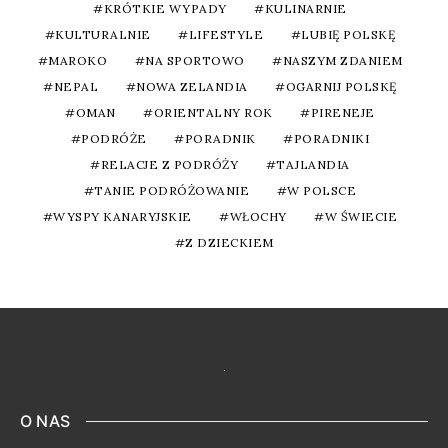
KRÓTKIE WYPADY
KULINARNIE
KULTURALNIE
LIFESTYLE
LUBIĘ POLSKĘ
MAROKO
NA SPORTOWO
NASZYM ZDANIEM
NEPAL
NOWA ZELANDIA
OGARNIJ POLSKĘ
OMAN
ORIENTALNY ROK
PIRENEJE
PODRÓŻE
PORADNIK
PORADNIKI
RELACJE Z PODRÓŻY
TAJLANDIA
TANIE PODRÓŻOWANIE
W POLSCE
WYSPY KANARYJSKIE
WŁOCHY
W ŚWIECIE
Z DZIECKIEM
O NAS