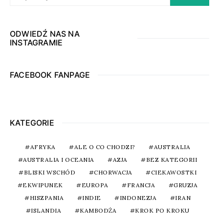
ODWIEDŹ NAS NA
INSTAGRAMIE
FACEBOOK FANPAGE
KATEGORIE
AFRYKA
ALE O CO CHODZI?
AUSTRALIA
AUSTRALIA I OCEANIA
AZJA
BEZ KATEGORII
BLISKI WSCHÓD
CHORWACJA
CIEKAWOSTKI
EKWIPUNEK
EUROPA
FRANCJA
GRUZJA
HISZPANIA
INDIE
INDONEZJA
IRAN
ISLANDIA
KAMBODŻA
KROK PO KROKU