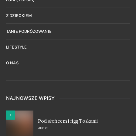
Z DZIECKIEM
TANIE PODRÓŻOWANIE
LIFESTYLE
O NAS
NAJNOWSZE WPISY
1
Pod słońcem i figą Toskanii
20.05.23