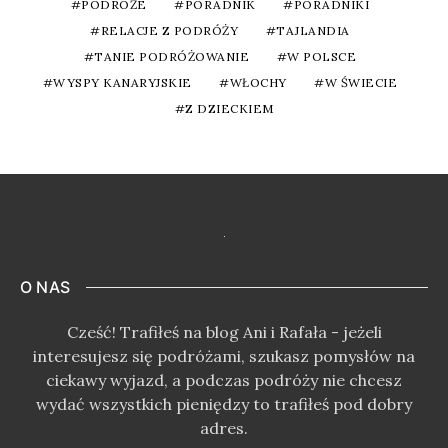
PODRÓŻE
PORADNIK
PORADNIKI
RELACJE Z PODRÓŻY
TAJLANDIA
TANIE PODRÓŻOWANIE
W POLSCE
WYSPY KANARYJSKIE
WŁOCHY
W ŚWIECIE
Z DZIECKIEM
O NAS
Cześć! Trafiłeś na blog Ani i Rafała - jeżeli
interesujesz się podróżami, szukasz pomysłów na
ciekawy wyjazd, a podczas podróży nie chcesz
wydać wszystkich pieniędzy to trafiłeś pod dobry
adres.