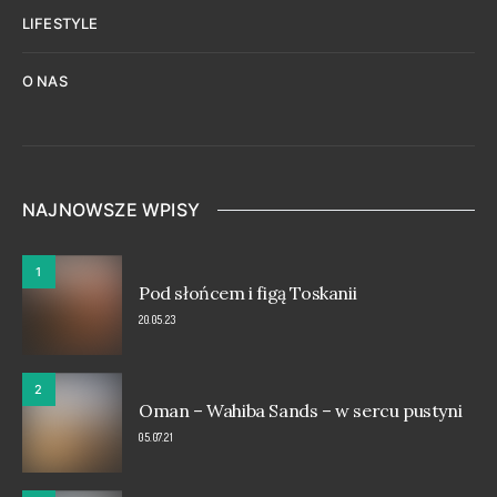
LIFESTYLE
O NAS
NAJNOWSZE WPISY
1
Pod słońcem i figą Toskanii
20.05.23
2
Oman – Wahiba Sands – w sercu pustyni
05.07.21