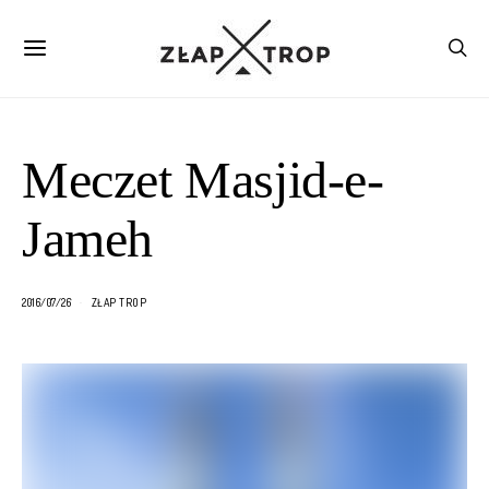
Meczet Masjid-e-
Jameh
2016/07/26
ZŁAP TROP