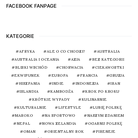
FACEBOOK FANPAGE
KATEGORIE
AFRYKA
ALE O CO CHODZI?
AUSTRALIA
AUSTRALIA I OCEANIA
AZJA
BEZ KATEGORII
BLISKI WSCHÓD
CHORWACJA
CIEKAWOSTKI
EKWIPUNEK
EUROPA
FRANCJA
GRUZJA
HISZPANIA
INDIE
INDONEZJA
IRAN
ISLANDIA
KAMBODŻA
KROK PO KROKU
KRÓTKIE WYPADY
KULINARNIE
KULTURALNIE
LIFESTYLE
LUBIĘ POLSKĘ
MAROKO
NA SPORTOWO
NASZYM ZDANIEM
NEPAL
NOWA ZELANDIA
OGARNIJ POLSKĘ
OMAN
ORIENTALNY ROK
PIRENEJE