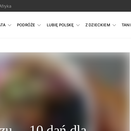
Afryka
ATA
PODRÓŻE
LUBIĘ POLSKĘ
Z DZIECKIEM
TAN
rzu – 10 dań dla