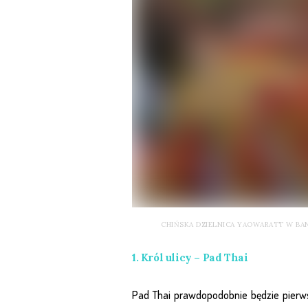
CHIŃSKA DZIELNICA YAOWARATT W BA
1. Król ulicy – Pad Thai
Pad Thai prawdopodobnie będzie pierwsz