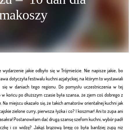
smakoszy
ydarzenie jakie odbyło się w Trójmieście. Nie napisze jakie, bo
awa dotyczyła festiwalu kuchni azjatyckiej, na którym to wystawiali
ący się w daniach tego regionu. Do pomysłu uczestniczenia w tej
o w końcu po dłuższym czasie była szansa, że zjem coś dobrego z
. Na miejscu okazało się, że takich amatorów orientalnej kuchni jak
tajskie zielone curry, pierwsza łyżka i co? I koszmar! Ani to zupa ani
– masakra! Postanowiłam dać drugą szansę szefom kuchni, wybór padł
eczkę i co widzę? Jakąś brązową breję co była bardziej zupą niż