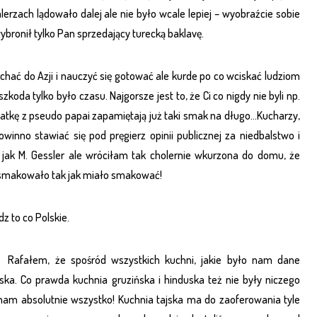
rzach lądowało dalej ale nie było wcale lepiej – wyobraźcie sobie
bronił tylko Pan sprzedający turecką baklavę.
hać do Azji i nauczyć się gotować ale kurde po co wciskać ludziom
zkoda tylko było czasu. Najgorsze jest to, że Ci co nigdy nie byli np.
ałatkę z pseudo papai zapamiętają już taki smak na długo…Kucharzy,
powinno stawiać się pod pręgierz opinii publicznej za niedbalstwo i
 jak M. Gessler ale wróciłam tak cholernie wkurzona do domu, że
 smakowało tak jak miało smakować!
dz to co Polskie.
z Rafałem, że spośród wszystkich kuchni, jakie było nam dane
ka. Co prawda kuchnia gruzińska i hinduska też nie były niczego
nam absolutnie wszystko! Kuchnia tajska ma do zaoferowania tyle