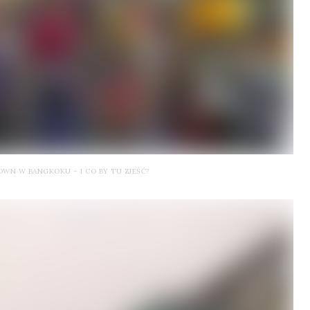
OWN W BANGKOKU – I CO BY TU ZJEŚĆ?