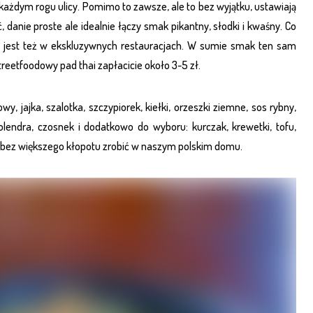
ażdym rogu ulicy. Pomimo to zawsze, ale to bez wyjątku, ustawiają
ić, danie proste ale idealnie łączy smak pikantny, słodki i kwaśny. Co
 jest też w ekskluzywnych restauracjach. W sumie smak ten sam
treetfoodowy pad thai zapłacicie około 3-5 zł.
, jajka, szalotka, szczypiorek, kiełki, orzeszki ziemne, sos rybny,
 kolendra, czosnek i dodatkowo do wyboru: kurczak, krewetki, tofu,
 bez większego kłopotu zrobić w naszym polskim domu.