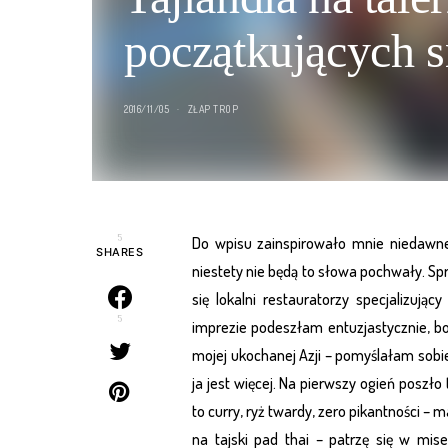
początkujących 
2016/11/05
ZŁAP TROP
5
Do wpisu zainspirowało mnie niedawne w
SHARES
niestety nie będą to słowa pochwały. Spr
się lokalni restauratorzy specjalizuj
5
imprezie podeszłam entuzjastycznie, b
mojej ukochanej Azji – pomyślałam sobie
ja jest więcej. Na pierwszy ogień poszło 
to curry, ryż twardy, zero pikantności 
na tajski pad thai – patrzę się w mis