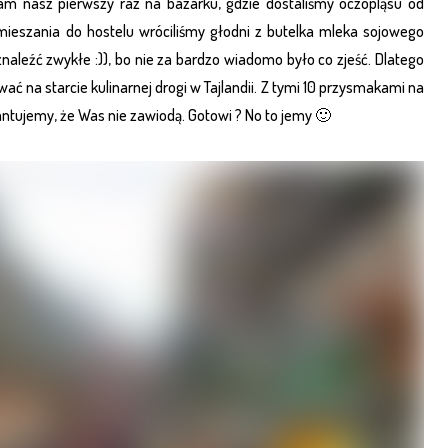
tam nasz pierwszy raz na bazarku, gdzie dostaliśmy oczopląsu od
mieszania do hostelu wróciliśmy głodni z butelka mleka sojowego
naleźć zwykłe :)), bo nie za bardzo wiadomo było co zjeść. Dlatego
ać na starcie kulinarnej drogi w Tajlandii. Z tymi 10 przysmakami na
antujemy, że Was nie zawiodą. Gotowi ? No to jemy 🙂