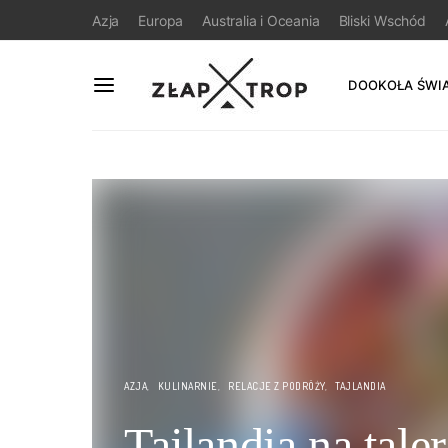
Azja
Europa
Australia i Oceania
Bliski Wschód
DOOKOŁA ŚWI
AZJA
KULINARNIE
RELACJE Z PODRÓŻY
TAJLANDIA
Tajlandia na tale