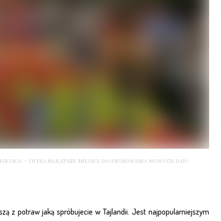
NGKOKU – CHYBA NAJLEPSZE MIEJSCE DO PRÓBOWANIA NOWYCH DAŃ!
ą z potraw jaką spróbujecie w Tajlandii. Jest najpopularniejszym