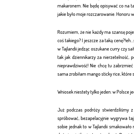
makaronem. Nie będę opisywać co na tale
jakie było moje rozczarowanie. Honoru wy
Rozumiem, że nie każdy ma szansę pojec
coś takiego? I jeszcze za taką cenę?!eh…s
w Tajlandii jedząc oszukane curry czy s
tak jak dziennikarzy za nierzetelność, 
nieprawdziwość! Nie chcę tu zabrzmieć
sama zrobiłam mango sticky rice, które
Wniosek niestety tylko jeden: w Polsce je
Już podczas podróży stwierdziliśmy 
spróbować, bezapelacyjnie wygrywa tajs
sobie jednak to w Tajlandii smakowało 