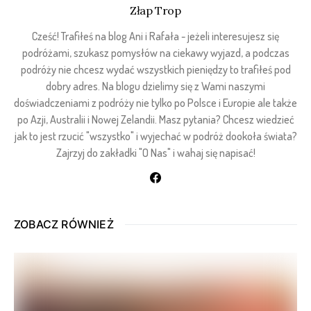
Złap Trop
Cześć! Trafiłeś na blog Ani i Rafała - jeżeli interesujesz się
podróżami, szukasz pomysłów na ciekawy wyjazd, a podczas
podróży nie chcesz wydać wszystkich pieniędzy to trafiłeś pod
dobry adres. Na blogu dzielimy się z Wami naszymi
doświadczeniami z podróży nie tylko po Polsce i Europie ale także
po Azji, Australii i Nowej Zelandii. Masz pytania? Chcesz wiedzieć
jak to jest rzucić "wszystko" i wyjechać w podróż dookoła świata?
Zajrzyj do zakładki "O Nas" i wahaj się napisać!
ZOBACZ RÓWNIEŻ