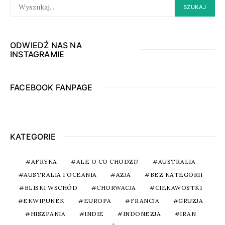
SEARCH
SZUKAJ
FOR:
ODWIEDŹ NAS NA
INSTAGRAMIE
FACEBOOK FANPAGE
KATEGORIE
AFRYKA
ALE O CO CHODZI?
AUSTRALIA
AUSTRALIA I OCEANIA
AZJA
BEZ KATEGORII
BLISKI WSCHÓD
CHORWACJA
CIEKAWOSTKI
EKWIPUNEK
EUROPA
FRANCJA
GRUZJA
HISZPANIA
INDIE
INDONEZJA
IRAN