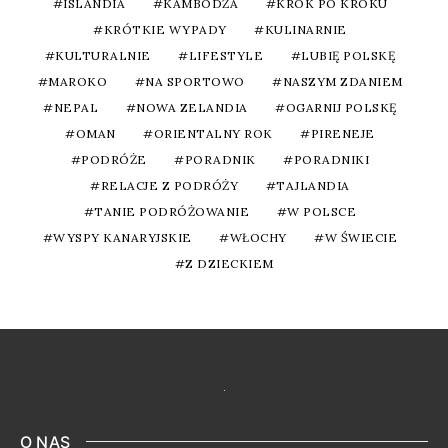
ISLANDIA
KAMBODŻA
KROK PO KROKU
KRÓTKIE WYPADY
KULINARNIE
KULTURALNIE
LIFESTYLE
LUBIĘ POLSKĘ
MAROKO
NA SPORTOWO
NASZYM ZDANIEM
NEPAL
NOWA ZELANDIA
OGARNIJ POLSKĘ
OMAN
ORIENTALNY ROK
PIRENEJE
PODRÓŻE
PORADNIK
PORADNIKI
RELACJE Z PODRÓŻY
TAJLANDIA
TANIE PODRÓŻOWANIE
W POLSCE
WYSPY KANARYJSKIE
WŁOCHY
W ŚWIECIE
Z DZIECKIEM
O NAS