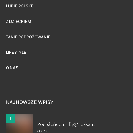
LUBIĘ POLSKĘ
Z DZIECKIEM
TANIE PODRÓŻOWANIE
LIFESTYLE
O NAS
NAJNOWSZE WPISY
1
Pod słońcem i figą Toskanii
20.05.23