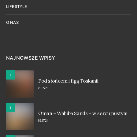
LIFESTYLE
O NAS
NAJNOWSZE WPISY
1
Pod słońcem i figą Toskanii
20.05.23
2
Oman – Wahiba Sands – w sercu pustyni
05.07.21