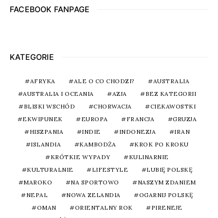
FACEBOOK FANPAGE
KATEGORIE
AFRYKA
ALE O CO CHODZI?
AUSTRALIA
AUSTRALIA I OCEANIA
AZJA
BEZ KATEGORII
BLISKI WSCHÓD
CHORWACJA
CIEKAWOSTKI
EKWIPUNEK
EUROPA
FRANCJA
GRUZJA
HISZPANIA
INDIE
INDONEZJA
IRAN
ISLANDIA
KAMBODŻA
KROK PO KROKU
KRÓTKIE WYPADY
KULINARNIE
KULTURALNIE
LIFESTYLE
LUBIĘ POLSKĘ
MAROKO
NA SPORTOWO
NASZYM ZDANIEM
NEPAL
NOWA ZELANDIA
OGARNIJ POLSKĘ
OMAN
ORIENTALNY ROK
PIRENEJE