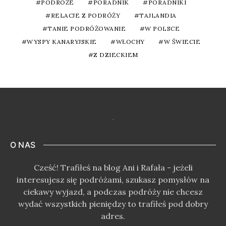
PODRÓŻE
PORADNIK
PORADNIKI
RELACJE Z PODRÓŻY
TAJLANDIA
TANIE PODRÓŻOWANIE
W POLSCE
WYSPY KANARYJSKIE
WŁOCHY
W ŚWIECIE
Z DZIECKIEM
O NAS
Cześć! Trafiłeś na blog Ani i Rafała - jeżeli
interesujesz się podróżami, szukasz pomysłów na
ciekawy wyjazd, a podczas podróży nie chcesz
wydać wszystkich pieniędzy to trafiłeś pod dobry
adres.