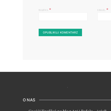
*
*
NAZWA
EMAIL
O NAS