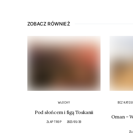
ZOBACZ RÓWNIEŻ
WŁOCHY
BEZ KATEG
Pod słońcem i figą Toskanii
Oman – Wa
ZŁAP TROP
2023/05/20
ZŁ