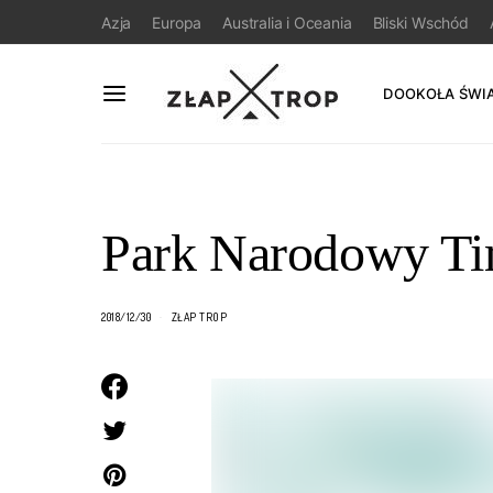
Azja
Europa
Australia i Oceania
Bliski Wschód
DOOKOŁA ŚWI
Park Narodowy Ti
2018/12/30
ZŁAP TROP