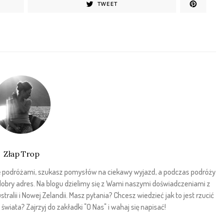
TWEET
Złap Trop
sz się podróżami, szukasz pomysłów na ciekawy wyjazd, a podczas podróży
 dobry adres. Na blogu dzielimy się z Wami naszymi doświadczeniami z
stralii i Nowej Zelandii. Masz pytania? Chcesz wiedzieć jak to jest rzucić
wiata? Zajrzyj do zakładki "O Nas" i wahaj się napisać!