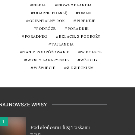
NEPAL
NOWA ZELANDIA
OGARNIJ POLSKĘ
OMAN
ORIENTALNY ROK
PIRENEJE
PODRÓŻE
PORADNIK
PORADNIKI
RELACJE Z PODRÓŻY
TAJLANDIA
TANIE PODRÓŻOWANIE
W POLSCE
WYSPY KANARYJSKIE
WŁOCHY
W ŚWIECIE
Z DZIECKIEM
NAJNOWSZE WPISY
1
Pod słońcem i figą Toskanii
20.05.23