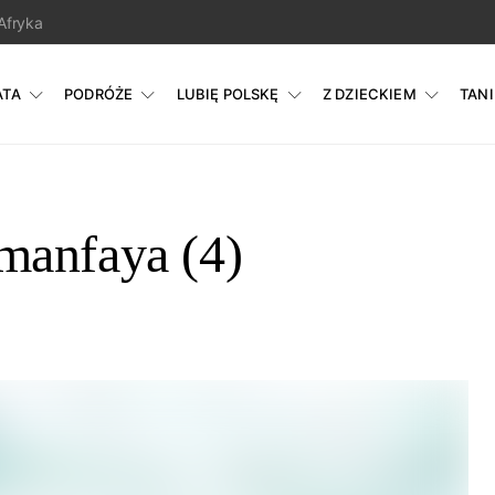
Afryka
ATA
PODRÓŻE
LUBIĘ POLSKĘ
Z DZIECKIEM
TAN
manfaya (4)