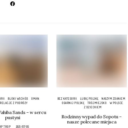
ORII
BLISKI WSCHÓD
OMAN
BEZ KATEGORII
LUBIĘ POLSKĘ
NASZYM ZDANIEM
RELACJE Z PODRÓŻY
OGARNIJ POLSKĘ
TRÓJMIEJSKO
W POLSCE
Z DZIECKIEM
hiba Sands – w sercu
Rodzinny wypad do Sopotu –
pustyni
nasze polecane miejsca
AP TROP
2021/07/05