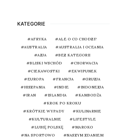
KATEGORIE
AFRYKA
ALE O CO CHODZI?
AUSTRALIA
AUSTRALIA I OCEANIA
AZJA
BEZ KATEGORII
BLISKI WSCHÓD
CHORWACJA
CIEKAWOSTKI
EKWIPUNEK
EUROPA
FRANCJA
GRUZJA
HISZPANIA
INDIE
INDONEZJA
IRAN
ISLANDIA
KAMBODŻA
KROK PO KROKU
KRÓTKIE WYPADY
KULINARNIE
KULTURALNIE
LIFESTYLE
LUBIĘ POLSKĘ
MAROKO
NA SPORTOWO
NASZYM ZDANIEM