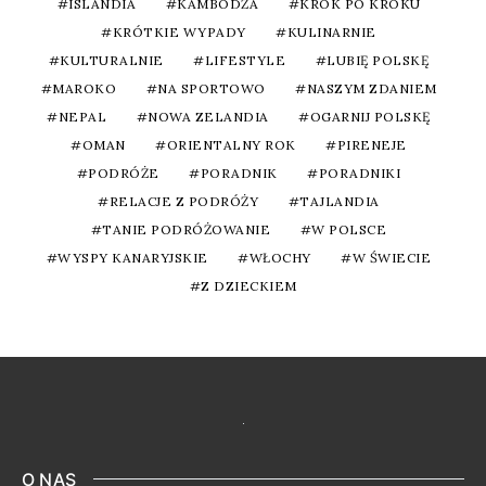
ISLANDIA
KAMBODŻA
KROK PO KROKU
KRÓTKIE WYPADY
KULINARNIE
KULTURALNIE
LIFESTYLE
LUBIĘ POLSKĘ
MAROKO
NA SPORTOWO
NASZYM ZDANIEM
NEPAL
NOWA ZELANDIA
OGARNIJ POLSKĘ
OMAN
ORIENTALNY ROK
PIRENEJE
PODRÓŻE
PORADNIK
PORADNIKI
RELACJE Z PODRÓŻY
TAJLANDIA
TANIE PODRÓŻOWANIE
W POLSCE
WYSPY KANARYJSKIE
WŁOCHY
W ŚWIECIE
Z DZIECKIEM
O NAS