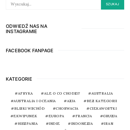
SEARCH
SZUKAJ
FOR:
ODWIEDŹ NAS NA
INSTAGRAMIE
FACEBOOK FANPAGE
KATEGORIE
AFRYKA
ALE O CO CHODZI?
AUSTRALIA
AUSTRALIA I OCEANIA
AZJA
BEZ KATEGORII
BLISKI WSCHÓD
CHORWACJA
CIEKAWOSTKI
EKWIPUNEK
EUROPA
FRANCJA
GRUZJA
HISZPANIA
INDIE
INDONEZJA
IRAN