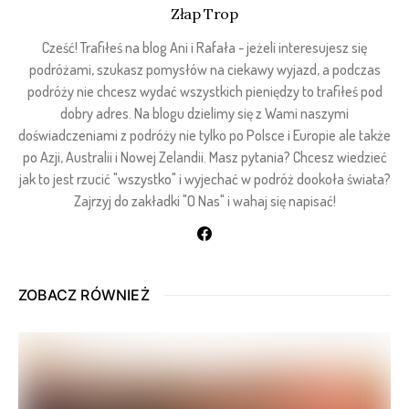
Złap Trop
Cześć! Trafiłeś na blog Ani i Rafała - jeżeli interesujesz się
podróżami, szukasz pomysłów na ciekawy wyjazd, a podczas
podróży nie chcesz wydać wszystkich pieniędzy to trafiłeś pod
dobry adres. Na blogu dzielimy się z Wami naszymi
doświadczeniami z podróży nie tylko po Polsce i Europie ale także
po Azji, Australii i Nowej Zelandii. Masz pytania? Chcesz wiedzieć
jak to jest rzucić "wszystko" i wyjechać w podróż dookoła świata?
Zajrzyj do zakładki "O Nas" i wahaj się napisać!
ZOBACZ RÓWNIEŻ