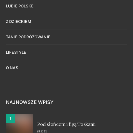
LUBIĘ POLSKĘ
Z DZIECKIEM
TANIE PODRÓŻOWANIE
LIFESTYLE
O NAS
NAJNOWSZE WPISY
1
Pod słońcem i figą Toskanii
20.05.23