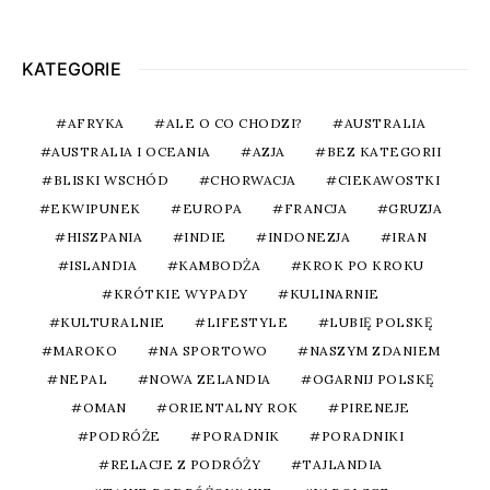
KATEGORIE
AFRYKA
ALE O CO CHODZI?
AUSTRALIA
AUSTRALIA I OCEANIA
AZJA
BEZ KATEGORII
BLISKI WSCHÓD
CHORWACJA
CIEKAWOSTKI
EKWIPUNEK
EUROPA
FRANCJA
GRUZJA
HISZPANIA
INDIE
INDONEZJA
IRAN
ISLANDIA
KAMBODŻA
KROK PO KROKU
KRÓTKIE WYPADY
KULINARNIE
KULTURALNIE
LIFESTYLE
LUBIĘ POLSKĘ
MAROKO
NA SPORTOWO
NASZYM ZDANIEM
NEPAL
NOWA ZELANDIA
OGARNIJ POLSKĘ
OMAN
ORIENTALNY ROK
PIRENEJE
PODRÓŻE
PORADNIK
PORADNIKI
RELACJE Z PODRÓŻY
TAJLANDIA