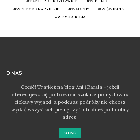
TANIE PODRÓŻOWANIE
W POLSCE
WYSPY KANARYJSKIE
WŁOCHY
W ŚWIECIE
Z DZIECKIEM
O NAS
Cześć! Trafiłeś na blog Ani i Rafała - jeżeli
interesujesz się podróżami, szukasz pomysłów na
ciekawy wyjazd, a podczas podróży nie chcesz
wydać wszystkich pieniędzy to trafiłeś pod dobry
adres.
O NAS