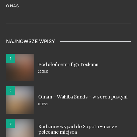
O NAS
NAJNOWSZE WPISY
1
Pod słońcem i figą Toskanii
20.05.23
2
Oman – Wahiba Sands – w sercu pustyni
05.07.21
3
Rodzinny wypad do Sopotu – nasze
polecane miejsca