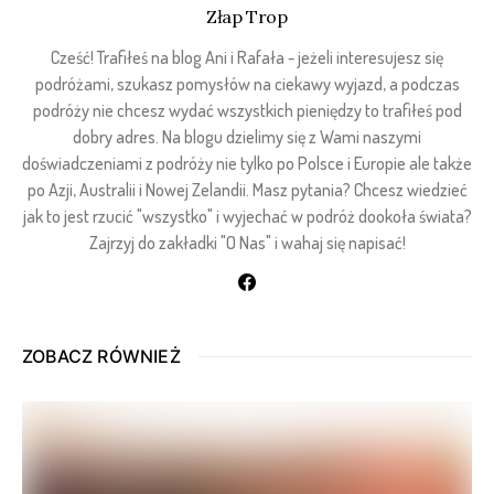
Złap Trop
Cześć! Trafiłeś na blog Ani i Rafała - jeżeli interesujesz się
podróżami, szukasz pomysłów na ciekawy wyjazd, a podczas
podróży nie chcesz wydać wszystkich pieniędzy to trafiłeś pod
dobry adres. Na blogu dzielimy się z Wami naszymi
doświadczeniami z podróży nie tylko po Polsce i Europie ale także
po Azji, Australii i Nowej Zelandii. Masz pytania? Chcesz wiedzieć
jak to jest rzucić "wszystko" i wyjechać w podróż dookoła świata?
Zajrzyj do zakładki "O Nas" i wahaj się napisać!
ZOBACZ RÓWNIEŻ