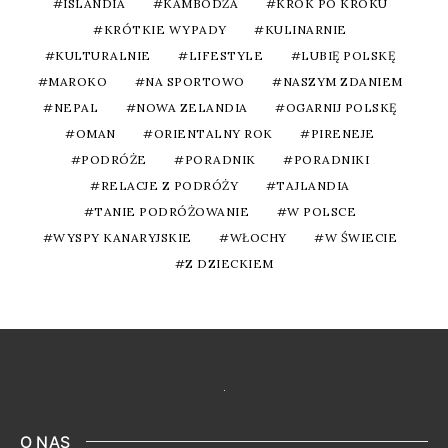
ISLANDIA
KAMBODŻA
KROK PO KROKU
KRÓTKIE WYPADY
KULINARNIE
KULTURALNIE
LIFESTYLE
LUBIĘ POLSKĘ
MAROKO
NA SPORTOWO
NASZYM ZDANIEM
NEPAL
NOWA ZELANDIA
OGARNIJ POLSKĘ
OMAN
ORIENTALNY ROK
PIRENEJE
PODRÓŻE
PORADNIK
PORADNIKI
RELACJE Z PODRÓŻY
TAJLANDIA
TANIE PODRÓŻOWANIE
W POLSCE
WYSPY KANARYJSKIE
WŁOCHY
W ŚWIECIE
Z DZIECKIEM
O NAS