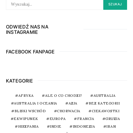
SEARCH
SZUKAJ
FOR:
ODWIEDŹ NAS NA
INSTAGRAMIE
FACEBOOK FANPAGE
KATEGORIE
AFRYKA
ALE O CO CHODZI?
AUSTRALIA
AUSTRALIA I OCEANIA
AZJA
BEZ KATEGORII
BLISKI WSCHÓD
CHORWACJA
CIEKAWOSTKI
EKWIPUNEK
EUROPA
FRANCJA
GRUZJA
HISZPANIA
INDIE
INDONEZJA
IRAN