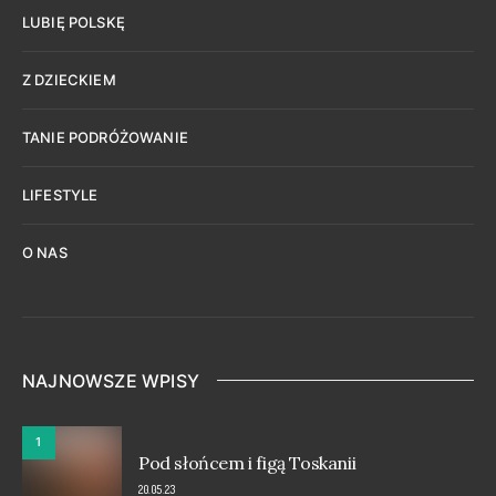
LUBIĘ POLSKĘ
Z DZIECKIEM
TANIE PODRÓŻOWANIE
LIFESTYLE
O NAS
NAJNOWSZE WPISY
1
Pod słońcem i figą Toskanii
20.05.23