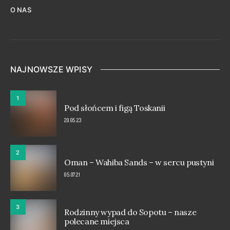
O NAS
NAJNOWSZE WPISY
1
Pod słońcem i figą Toskanii
20.05.23
2
Oman – Wahiba Sands – w sercu pustyni
05.07.21
3
Rodzinny wypad do Sopotu – nasze
polecane miejsca