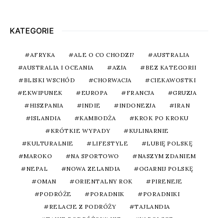
KATEGORIE
AFRYKA
ALE O CO CHODZI?
AUSTRALIA
AUSTRALIA I OCEANIA
AZJA
BEZ KATEGORII
BLISKI WSCHÓD
CHORWACJA
CIEKAWOSTKI
EKWIPUNEK
EUROPA
FRANCJA
GRUZJA
HISZPANIA
INDIE
INDONEZJA
IRAN
ISLANDIA
KAMBODŻA
KROK PO KROKU
KRÓTKIE WYPADY
KULINARNIE
KULTURALNIE
LIFESTYLE
LUBIĘ POLSKĘ
MAROKO
NA SPORTOWO
NASZYM ZDANIEM
NEPAL
NOWA ZELANDIA
OGARNIJ POLSKĘ
OMAN
ORIENTALNY ROK
PIRENEJE
PODRÓŻE
PORADNIK
PORADNIKI
RELACJE Z PODRÓŻY
TAJLANDIA