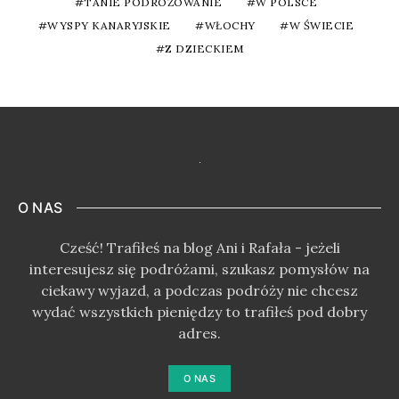
TANIE PODRÓŻOWANIE
W POLSCE
WYSPY KANARYJSKIE
WŁOCHY
W ŚWIECIE
Z DZIECKIEM
O NAS
Cześć! Trafiłeś na blog Ani i Rafała - jeżeli
interesujesz się podróżami, szukasz pomysłów na
ciekawy wyjazd, a podczas podróży nie chcesz
wydać wszystkich pieniędzy to trafiłeś pod dobry
adres.
O NAS