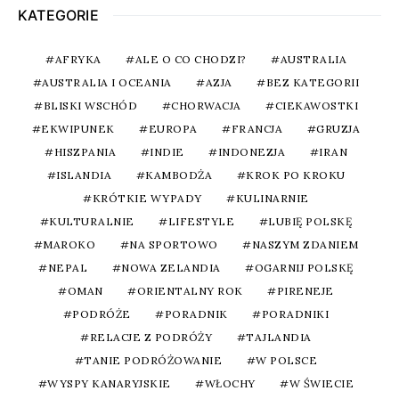
KATEGORIE
AFRYKA
ALE O CO CHODZI?
AUSTRALIA
AUSTRALIA I OCEANIA
AZJA
BEZ KATEGORII
BLISKI WSCHÓD
CHORWACJA
CIEKAWOSTKI
EKWIPUNEK
EUROPA
FRANCJA
GRUZJA
HISZPANIA
INDIE
INDONEZJA
IRAN
ISLANDIA
KAMBODŻA
KROK PO KROKU
KRÓTKIE WYPADY
KULINARNIE
KULTURALNIE
LIFESTYLE
LUBIĘ POLSKĘ
MAROKO
NA SPORTOWO
NASZYM ZDANIEM
NEPAL
NOWA ZELANDIA
OGARNIJ POLSKĘ
OMAN
ORIENTALNY ROK
PIRENEJE
PODRÓŻE
PORADNIK
PORADNIKI
RELACJE Z PODRÓŻY
TAJLANDIA
TANIE PODRÓŻOWANIE
W POLSCE
WYSPY KANARYJSKIE
WŁOCHY
W ŚWIECIE