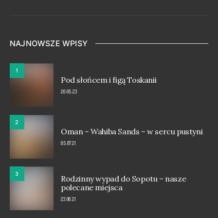
NAJNOWSZE WPISY
1
Pod słońcem i figą Toskanii
20.05.23
2
Oman – Wahiba Sands – w sercu pustyni
05.07.21
3
Rodzinny wypad do Sopotu – nasze
polecane miejsca
23.06.21