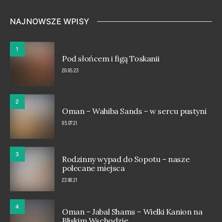
NAJNOWSZE WPISY
1
Pod słońcem i figą Toskanii
20.05.23
2
Oman – Wahiba Sands – w sercu pustyni
05.07.21
3
Rodzinny wypad do Sopotu – nasze
polecane miejsca
23.06.21
4
Oman – Jabal Shams – Wielki Kanion na
Bliskim Wschodzie