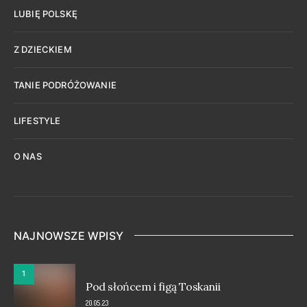
LUBIĘ POLSKĘ
Z DZIECKIEM
TANIE PODRÓŻOWANIE
LIFESTYLE
O NAS
NAJNOWSZE WPISY
1
Pod słońcem i figą Toskanii
20.05.23