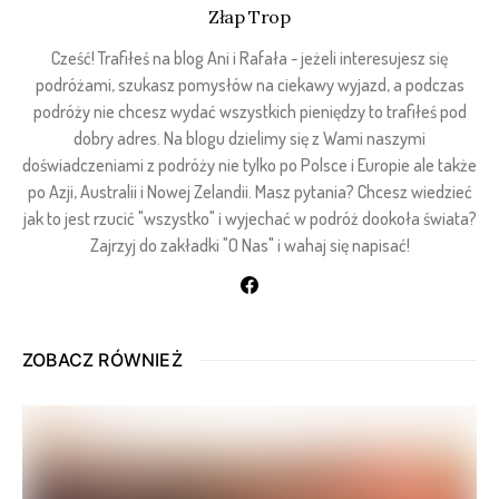
Złap Trop
Cześć! Trafiłeś na blog Ani i Rafała - jeżeli interesujesz się
podróżami, szukasz pomysłów na ciekawy wyjazd, a podczas
podróży nie chcesz wydać wszystkich pieniędzy to trafiłeś pod
dobry adres. Na blogu dzielimy się z Wami naszymi
doświadczeniami z podróży nie tylko po Polsce i Europie ale także
po Azji, Australii i Nowej Zelandii. Masz pytania? Chcesz wiedzieć
jak to jest rzucić "wszystko" i wyjechać w podróż dookoła świata?
Zajrzyj do zakładki "O Nas" i wahaj się napisać!
ZOBACZ RÓWNIEŻ