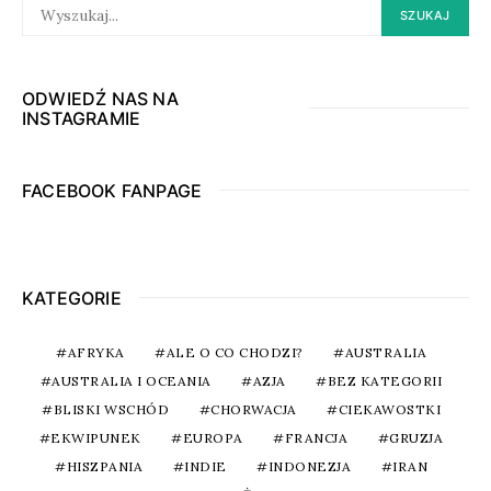
SEARCH
SZUKAJ
FOR:
ODWIEDŹ NAS NA
INSTAGRAMIE
FACEBOOK FANPAGE
KATEGORIE
AFRYKA
ALE O CO CHODZI?
AUSTRALIA
AUSTRALIA I OCEANIA
AZJA
BEZ KATEGORII
BLISKI WSCHÓD
CHORWACJA
CIEKAWOSTKI
EKWIPUNEK
EUROPA
FRANCJA
GRUZJA
HISZPANIA
INDIE
INDONEZJA
IRAN