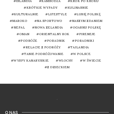
ISLANDIA
KAMBODŻA
KROK PO KROKU
KRÓTKIE WYPADY
KULINARNIE
KULTURALNIE
LIFESTYLE
LUBIĘ POLSKĘ
MAROKO
NA SPORTOWO
NASZYM ZDANIEM
NEPAL
NOWA ZELANDIA
OGARNIJ POLSKĘ
OMAN
ORIENTALNY ROK
PIRENEJE
PODRÓŻE
PORADNIK
PORADNIKI
RELACJE Z PODRÓŻY
TAJLANDIA
TANIE PODRÓŻOWANIE
W POLSCE
WYSPY KANARYJSKIE
WŁOCHY
W ŚWIECIE
Z DZIECKIEM
O NAS