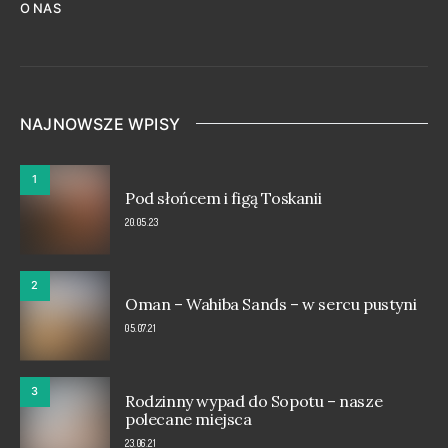
O NAS
NAJNOWSZE WPISY
1
Pod słońcem i figą Toskanii
20.05.23
2
Oman – Wahiba Sands – w sercu pustyni
05.07.21
3
Rodzinny wypad do Sopotu – nasze
polecane miejsca
23.06.21