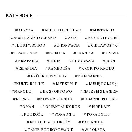
KATEGORIE
AFRYKA
ALE O CO CHODZI?
AUSTRALIA
AUSTRALIA I OCEANIA
AZJA
BEZ KATEGORII
BLISKI WSCHÓD
CHORWACJA
CIEKAWOSTKI
EKWIPUNEK
EUROPA
FRANCJA
GRUZJA
HISZPANIA
INDIE
INDONEZJA
IRAN
ISLANDIA
KAMBODŻA
KROK PO KROKU
KRÓTKIE WYPADY
KULINARNIE
KULTURALNIE
LIFESTYLE
LUBIĘ POLSKĘ
MAROKO
NA SPORTOWO
NASZYM ZDANIEM
NEPAL
NOWA ZELANDIA
OGARNIJ POLSKĘ
OMAN
ORIENTALNY ROK
PIRENEJE
PODRÓŻE
PORADNIK
PORADNIKI
RELACJE Z PODRÓŻY
TAJLANDIA
TANIE PODRÓŻOWANIE
W POLSCE