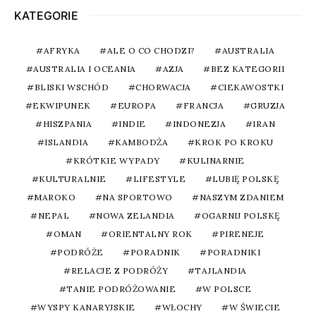
KATEGORIE
AFRYKA
ALE O CO CHODZI?
AUSTRALIA
AUSTRALIA I OCEANIA
AZJA
BEZ KATEGORII
BLISKI WSCHÓD
CHORWACJA
CIEKAWOSTKI
EKWIPUNEK
EUROPA
FRANCJA
GRUZJA
HISZPANIA
INDIE
INDONEZJA
IRAN
ISLANDIA
KAMBODŻA
KROK PO KROKU
KRÓTKIE WYPADY
KULINARNIE
KULTURALNIE
LIFESTYLE
LUBIĘ POLSKĘ
MAROKO
NA SPORTOWO
NASZYM ZDANIEM
NEPAL
NOWA ZELANDIA
OGARNIJ POLSKĘ
OMAN
ORIENTALNY ROK
PIRENEJE
PODRÓŻE
PORADNIK
PORADNIKI
RELACJE Z PODRÓŻY
TAJLANDIA
TANIE PODRÓŻOWANIE
W POLSCE
WYSPY KANARYJSKIE
WŁOCHY
W ŚWIECIE