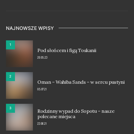
NAJNOWSZE WPISY
1
Pod słońcem i figą Toskanii
20.05.23
2
Oman – Wahiba Sands – w sercu pustyni
05.07.21
3
Rodzinny wypad do Sopotu – nasze
polecane miejsca
23.06.21