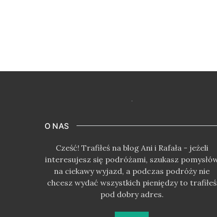
O NAS
Cześć! Trafiłeś na blog Ani i Rafała - jeżeli
interesujesz się podróżami, szukasz pomysłó
na ciekawy wyjazd, a podczas podróży nie
chcesz wydać wszystkich pieniędzy to trafiłeś
pod dobry adres.