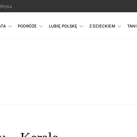
Afryka
ATA
PODRÓŻE
LUBIĘ POLSKĘ
Z DZIECKIEM
TAN