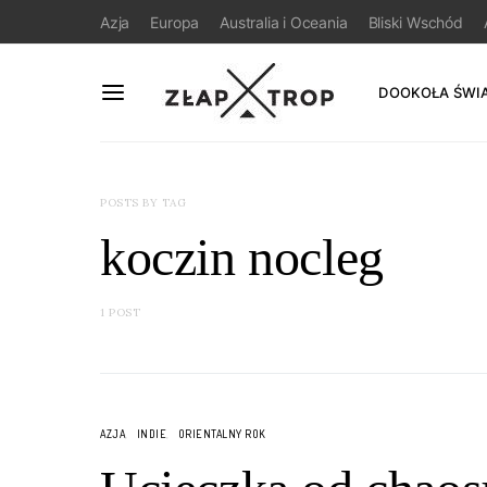
Azja
Europa
Australia i Oceania
Bliski Wschód
DOOKOŁA ŚWI
POSTS BY TAG
koczin nocleg
1 POST
AZJA
INDIE
ORIENTALNY ROK