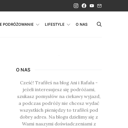
IE PODRÓŻOWANIE
LIFESTYLE
O NAS
O NAS
Cześć! Trafiłeś na blog Ani i Rafała -
jeżeli interesujesz się podróżami,
szukasz pomysłów na ciekawy wyjazd,
a podczas podróży nie chcesz wydać
wszystkich pieniędzy to trafiłeś pod
dobry adres. Na blogu dzielimy się z
Wami naszymi doświadczeniami z