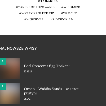
TAJLANDIA
TANIE PODRÓŻOWANIE
W POLSCE
WYSPY KANARYJSKIE
WŁOCHY
W ŚWIECIE
Z DZIECKIEM
NAJNOWSZE WPISY
1
Pod słońcem i figą Toskanii
20.05.23
2
Oman – Wahiba Sands – w sercu
pustyni
05.07.21