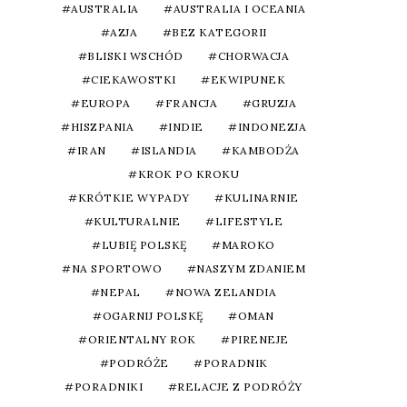
AUSTRALIA
AUSTRALIA I OCEANIA
AZJA
BEZ KATEGORII
BLISKI WSCHÓD
CHORWACJA
CIEKAWOSTKI
EKWIPUNEK
EUROPA
FRANCJA
GRUZJA
HISZPANIA
INDIE
INDONEZJA
IRAN
ISLANDIA
KAMBODŻA
KROK PO KROKU
KRÓTKIE WYPADY
KULINARNIE
KULTURALNIE
LIFESTYLE
LUBIĘ POLSKĘ
MAROKO
NA SPORTOWO
NASZYM ZDANIEM
NEPAL
NOWA ZELANDIA
OGARNIJ POLSKĘ
OMAN
ORIENTALNY ROK
PIRENEJE
PODRÓŻE
PORADNIK
PORADNIKI
RELACJE Z PODRÓŻY