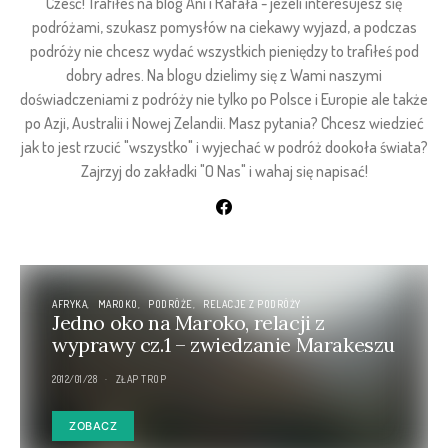
Cześć! Trafiłeś na blog Ani i Rafała - jeżeli interesujesz się
podróżami, szukasz pomysłów na ciekawy wyjazd, a podczas
podróży nie chcesz wydać wszystkich pieniędzy to trafiłeś pod
dobry adres. Na blogu dzielimy się z Wami naszymi
doświadczeniami z podróży nie tylko po Polsce i Europie ale także
po Azji, Australii i Nowej Zelandii. Masz pytania? Chcesz wiedzieć
jak to jest rzucić "wszystko" i wyjechać w podróż dookoła świata?
Zajrzyj do zakładki "O Nas" i wahaj się napisać!
AFRYKA
MAROKO
PODRÓŻE
RELACJE Z PODRÓŻY
Jedno oko na Maroko, relacji z
wyprawy cz.1 – zwiedzanie Marakeszu
2012/01/28
ZŁAP TROP
ZOBACZ