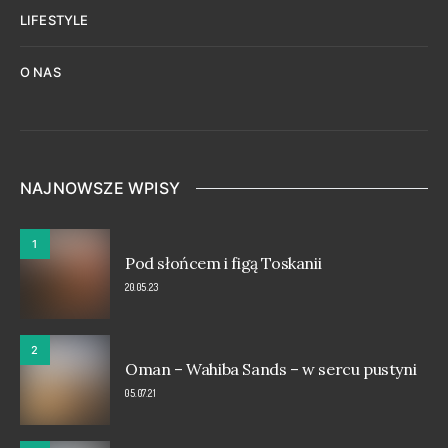
LIFESTYLE
O NAS
NAJNOWSZE WPISY
1
Pod słońcem i figą Toskanii
20.05.23
2
Oman – Wahiba Sands – w sercu pustyni
05.07.21