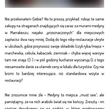
Nie przekonałem Ciebie? No to proszę, przykład: robiąc te same
zakupy na straganach znajdujących się zaraz za murami medyny
w Marrakeszu, niejako „przeznaczonych” dla miejscowych
zapłacisz dwa razy mniej. Dodaj do tego niby-restauracje ukryte
w uliczkach, gdzie przynosisz swoje składniki (czyli ryba/mięso +
marchewka, cebula, kabaczek, ziemniak – chyba więcej warzyw
tam nie znają 🙂 ) i w pół godziny kucharze wyczarują Ci z tego
niesamowite danie za ułamek ceny w lokalu dla turystów. Czy nie
brzmi to bardziej interesująco, niż standardowa wizyta w
restauracji?
Nie zrozumcie mnie źle – Medyny to miejsca „must see”, ale
pamiętajmy, że na nich arabski świat się nie kończy. Zresztą – im
częściej decydujemy się na podróż, w której przekraczamy