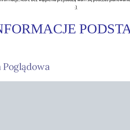
:).
 INFORMACJE PODS
 Poglądowa