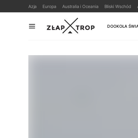
Azja
Europa
Australia i Oceania
Bliski Wschód
DOOKOŁA ŚWI