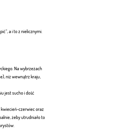
ić”, a i to z nielicznymi.
yckiego. Na wybrzeżach
e), niż wewnątrz kraju,
u jest sucho i dość
 kwiecień-czerwiec oraz
palnie, żeby utrudniało to
urystów.