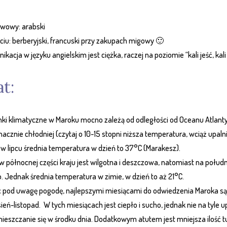
wowy: arabski
ciu: berberyjski, francuski przy zakupach migowy 🙂
kacja w języku angielskim jest ciężka, raczej na poziomie “kali jeść, kali p
t:
ki klimatyczne w Maroku mocno zależą od odległości od Oceanu Atlant
znacznie chłodniej (czytaj o 10-15 stopni niższa temperatura, wciąż upalni
 w lipcu średnia temperatura w dzień to 37°C (Marakesz).
w północnej części kraju jest wilgotna i deszczowa, natomiast na południ
. Jednak średnia temperatura w zimie, w dzień to aż 21°C.
c pod uwagę pogodę, najlepszymi miesiącami do odwiedzenia Maroka są
ień-listopad. W tych miesiącach jest ciepło i sucho, jednak nie na tyle u
ieszczanie się w środku dnia. Dodatkowym atutem jest mniejsza ilość t