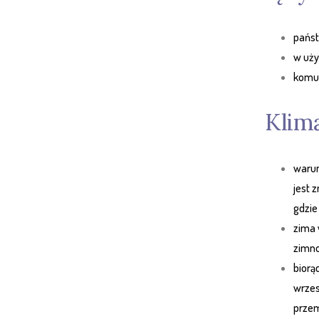
państ
w uży
komuni
Klima
warun
jest 
gdzie
zima 
zimno
biorą
wrzes
przem