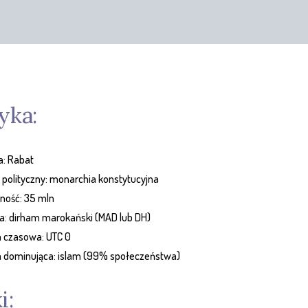
yka:
ca: Rabat
j polityczny: monarchia konstytucyjna
bność: 35 mln
a: dirham marokański (MAD lub DH)
a czasowa: UTC 0
ia dominująca: islam (99% społeczeństwa)
i: