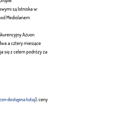
uropie.
owymi są lotniska w:
z pod Mediolanem
nkurencyjny Azuon
dwa a cztery miesiące
a się z celem podróży za
en dostępna tutaj
), ceny