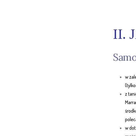
II.
Samo
w zal
(tylk
z tani
Marra
środk
polec
w dot