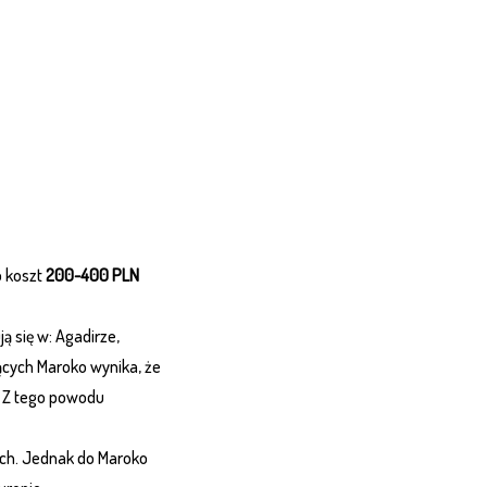
o koszt
200-400 PLN
ją się w: Agadirze,
jących Maroko wynika, że
. Z tego powodu
nich. Jednak do Maroko