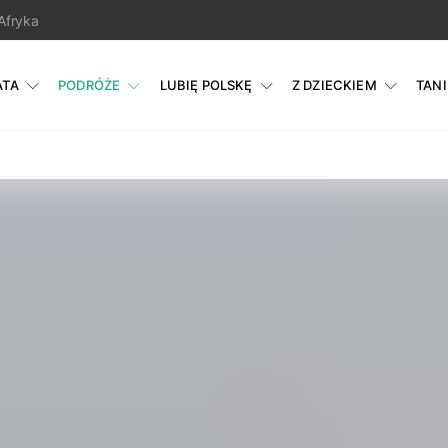
Afryka
ATA
PODRÓŻE
LUBIĘ POLSKĘ
Z DZIECKIEM
TAN