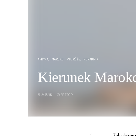
AFRYKA
MAROKO
PODRÓŻE
PORADNIK
Kierunek Maroko
2012/03/15
ZŁAP TROP
7
Zebraliśmy 