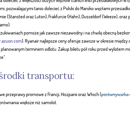
 dolecieć z większości dużych węzłów (tanich linii) przesiadkowych w E
mi, pozwalającymi tanio dolecieć z Polski do Maroko węzłami przesiadk
nie (Stansted oraz Luton), Frakfurcie (Hahn), Dusseldorf (Weeze), ora
amo).
zukiwaniach pomoże jak zawsze niezawodny i na chwilę obecną bezko
.azuon.com
). Ryanair najlepsze ceny oferuje zawsze w okresie między 
 planowanym terminem odlotu. Zakup biletu pół roku przed wylotem mij
ze”.
środki transportu:
we przeprawy promowe z Francji, Hiszpanii oraz Włoch (
porównywarka c
orównania większe niż samolot.