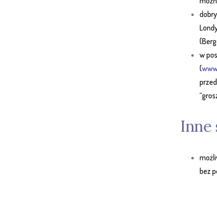
można
dobry
Londy
(Berg
w pos
(
www
przed
“gros
Inne 
możli
bez p