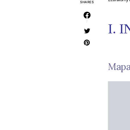
SHARES
7
I.
Mapa