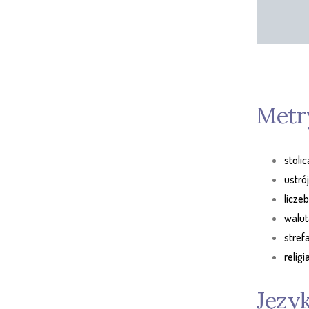
Metr
stoli
ustró
licze
walut
stref
relig
Język