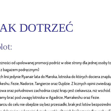
 JAK DOTRZEĆ
lot:
eżności od upolowanej promocji podróż w obie strony dla jednej osoby t
o z bagażem podręcznym)
ch linii jedynie Ryanair lata do Maroka, lotniska do których dociera znajdu
keshu, Fezie, Nadorze, Tangierze oraz Oujdzie. Z licznych opinii zwiedza
owa oraz południowo zachodnia część kraju jest ciekawsza, niż wschód
amy brać pod uwagę lotniska w Agadirze, Marrakeshu oraz Fezie.
arciu do celu nie obejdzie się bez przesiadki, brak jest lotów bezpośred