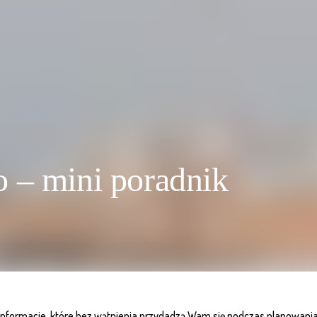
 – mini poradnik
informacje, które bez wątpienia przydadzą Wam się podczas planowani